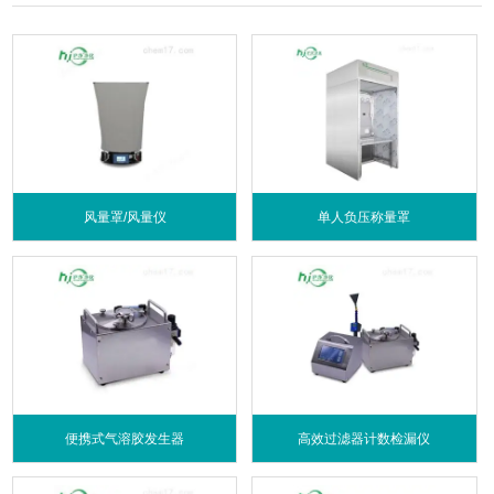
风量罩/风量仪
单人负压称量罩
便携式气溶胶发生器
高效过滤器计数检漏仪