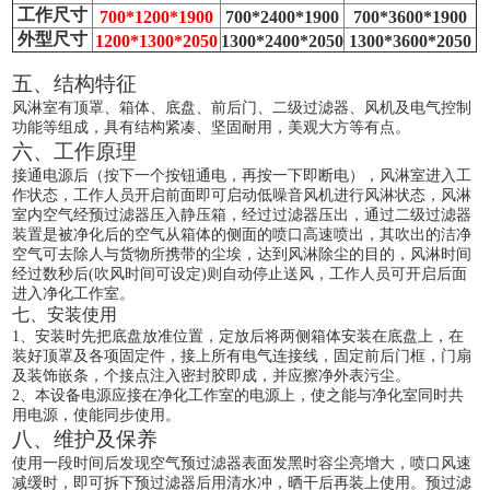
工作尺寸
700*1200*1900
700*2400*1900
700*3600*1900
外型尺寸
1200*1300*2050
1300*2400*2050
1300*3600*2050
五、结构特征
风淋室有顶罩、箱体、底盘、前后门、二级过滤器、风机及电气控制
功能等组成，具有结构紧凑、坚固耐用，美观大方等有点。
六、工作原理
接通电源后（按下一个按钮通电，再按一下即断电），风淋室进入工
作状态，工作人员开启前面即可启动低噪音风机进行风淋状态，风淋
室内空气经预过滤器压入静压箱，经过过滤器压出，通过二级过滤器
装置是被净化后的空气从箱体的侧面的喷口高速喷出，其吹出的洁净
空气可去除人与货物所携带的尘埃，达到风淋除尘的目的，风淋时间
经过数秒后(吹风时间可设定)则自动停止送风，工作人员可开启后面
进入净化工作室。
七、安装使用
1、安装时先把底盘放准位置，定放后将两侧箱体安装在底盘上，在
装好顶罩及各项固定件，接上所有电气连接线，固定前后门框，门扇
及装饰嵌条，个接点注入密封胶即成，并应擦净外表污尘。
2、本设备电源应接在净化工作室的电源上，使之能与净化室同时共
用电源，使能同步使用。
八、维护及保养
使用一段时间后发现空气预过滤器表面发黑时容尘亮增大，喷口风速
减缓时，即可拆下预过滤器后用清水冲，晒干后再装上使用。预过滤