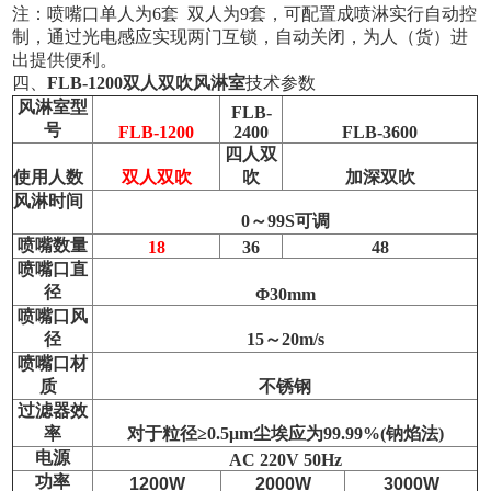
注：喷嘴口单人为6套 双人为9套，可配置成喷淋实行自动控
制，通过光电感应实现两门互锁，自动关闭，为人（货）进
出提供便利。
四、
FLB-1200双人双吹风淋室
技术参数
风淋室型
FLB-
号
FLB-1200
2400
FLB-3600
四人双
使用人数
双人双吹
吹
加深双吹
风淋时间
0～99S可调
喷嘴数量
18
36
48
喷嘴口直
径
Φ30mm
喷嘴口风
径
15
～2
0
m/s
喷嘴口材
质
不锈钢
过滤器效
率
对于粒径≥0.5μm尘埃应为99.99%(钠焰法)
电源
AC 220V 50Hz
功率
1200W
2000W
3000W