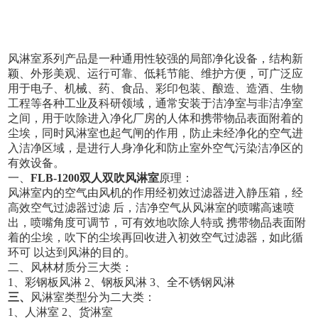
风淋室系列产品是一种通用性较强的局部净化设备，结构新
颖、外形美观、运行可靠、低耗节能、维护方便，可广泛应
用于电子、机械、药、食品、彩印包装、酿造、造酒、生物
工程等各种工业及科研领域，通常安装于洁净室与非洁净室
之间，用于吹除进入净化厂房的人体和携带物品表面附着的
尘埃，同时风淋室也起气闸的作用，防止未经净化的空气进
入洁净区域，是进行人身净化和防止室外空气污染洁净区的
有效设备。
一、
FLB-1200双人双吹风淋室
原理：
风淋室内的空气由风机的作用经初效过滤器进入静压箱，经
高效空气过滤器过滤 后，洁净空气从风淋室的喷嘴高速喷
出，喷嘴角度可调节，可有效地吹除人特或 携带物品表面附
着的尘埃，吹下的尘埃再回收进入初效空气过滤器，如此循
环可 以达到风淋的目的。
二、风林材质分三大类：
1、彩钢板风淋 2、钢板风淋 3、全不锈钢风淋
三、
风淋室类型分为二大类：
1、人淋室 2、货淋室