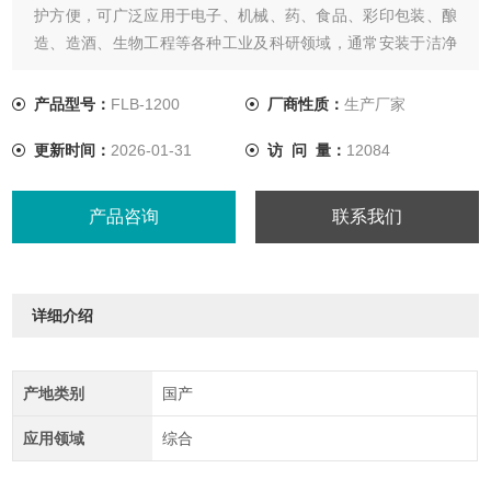
护方便，可广泛应用于电子、机械、药、食品、彩印包装、酿
造、造酒、生物工程等各种工业及科研领域，通常安装于洁净
室与非洁净室之间，用于吹除进入净化厂房的人体和携带物品
表面附着的尘埃。
产品型号：
FLB-1200
厂商性质：
生产厂家
更新时间：
2026-01-31
访 问 量：
12084
产品咨询
联系我们
详细介绍
产地类别
国产
应用领域
综合