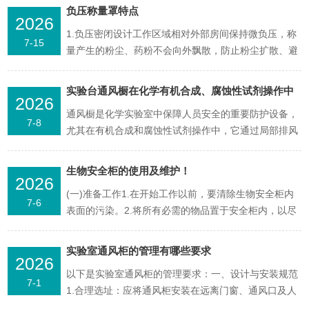
室中应用较为广泛的柜体类型。它通过负压气流将实验
负压称量罩特点
2026
过程中产生的有害气体、蒸气或粉尘有效捕集并排出室
1.负压密闭设计工作区域相对外部房间保持微负压，称
外，在操作者与潜在危险之间建立一道物理隔离屏障。
7-15
量产生的粉尘、药粉不会向外飘散，防止粉尘扩散、避
全钢通风柜的...
免车间交叉污染，符合GMP规范。内部垂直单向层流气
流，粉尘直接被过滤捕集。2.全304不锈钢柜体内壁圆
实验台通风橱在化学有机合成、腐蚀性试剂操作中
2026
弧过渡、无卫生死角，表面光滑致密，极易擦拭清洁，
的应用综述
通风橱是化学实验室中保障人员安全的重要防护设备，
不容易积尘、积药粉，耐消毒擦拭。3.多级过滤系统初
7-8
尤其在有机合成和腐蚀性试剂操作中，它通过局部排风
效...
与物理隔离，将有害气体、蒸气及飞溅物控制在有限空
间内，成为实验人员的重要“安全屏障”。有机合成中的
生物安全柜的使用及维护！
2026
核心保障有机合成实验常涉及挥发性有机溶剂、有毒气
(一)准备工作1.在开始工作以前，要清除生物安全柜内
体及易燃易爆物质，通风橱在此类操作中发挥着重要作
7-6
表面的污染。2.将所有必需的物品置于安全柜内，以尽
用。挥发性...
可能减少双臂进出前面开口的次数。物品放置要注意以
下几点：①II级生物安全柜台面前面和后面的进气格栅
实验室通风柜的管理有哪些要求
2026
不能被物品阻挡。②所有物品应尽可能地放在工作台后
以下是实验室通风柜的管理要求：一、设计与安装规范
部靠近工作台边缘的位置，并使其在操作中不会阻挡后
7-1
1.合理选址：应将通风柜安装在远离门窗、通风口及人
部格...
员频繁走动的区域，以避免外部气流干扰其正常运行。