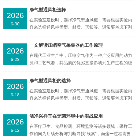
同时，要确保周围有足够的空间，便于操作和维护，一
净气型通风柜选择
2026
般建议通风柜与墙壁或其他设备之间保持至少0.3-0.5米
在实验室建设时，选择净气型通风柜，需要根据实验内
的间距。2.合适尺寸：根据实验需求选择合适的通风
6-30
容来选择通风柜类型、材质、形状等。通常要考虑下列
柜...
内容：使用的药品：当使用有机物或其他特殊试剂实验
时，要充分考虑其控制风速。热源：当使用带热源的设
一文解读压缩空气采集器的工作原理
2026
备时，其热量超过2000大卡/小时时要考虑排出热量所
在现代工业生产中，压缩空气作为一种广泛应用的动力
需的通风量从而确定通风机的功率。有放射性物质或过
6-29
源和工艺气源，其品质的优劣直接影响到生产过程的稳
氯酸等实...
定性、产品质量以及设备的使用寿命。压缩空气采集器
犹如工业气源品质监测的“侦察兵”，能够准确、及时地
净气型通风柜的选择
2026
获取压缩空气样本，为气源品质的评估和优化提供关键
在实验室建设时，选择净气型通风柜，需要根据实验内
依据。压缩空气采集器的结构设计紧密围绕高效、准确
6-18
容来选择通风柜类型、材质、形状等。通常要考虑下列
采集样本的...
内容：使用的药品：当使用有机物或其他特殊试剂实验
时，要充分考虑其控制风速。热源：当使用带热源的设
洁净采样车在无菌环境中的实战应用
2026
备时，其热量超过2000大卡/小时时要考虑排出热量所
在医疗卫生、食品检测、环境监测等诸多领域，采样工
需的通风量从而确定通风机的功率。有放射性物质或过
6-12
作如同为后续分析与判断寻找“线索”，而这一过程需要
氯酸等实...