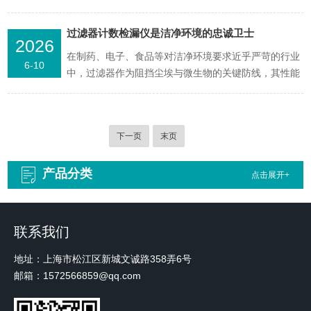
在洁净、无污染的环境中进行，以确保“线索”的真实性
与准确性。洁净采样车作为专为采样设计的专业设备，
过滤器计数检漏仪是洁净环境的忠诚卫士
2026
为采样工作打造了安全可靠的港湾。洁净采样车由高效
在制药、电子、食品等对洁净环境要求近乎严苛的行业
过滤系统、风机、操作台面、箱体等关键部分协同构
6-10
中，过滤器作为阻挡尘埃与微生物的关键防线，其性能
成。风机如...
直接关乎产品质量与生产环境安全。过滤器计数检漏仪
如同忠诚的卫士，以敏锐的“双眼”守护着过滤器的完整
性。过滤器计数检漏仪基于光散射原理构建起精密的检
下一页
末页
测体系。当含有悬浮粒子的空气气流通过检测区域，粒
子与激光相...
产品分类
点击展开+
联系我们
地址：上海市松江区新城文诚路358弄6号
邮箱：1572566859@qq.com