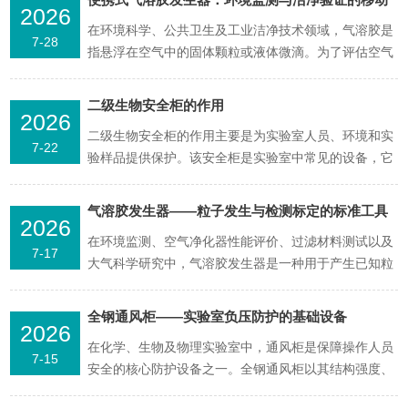
2026
源头
在环境科学、公共卫生及工业洁净技术领域，气溶胶是
7-28
指悬浮在空气中的固体颗粒或液体微滴。为了评估空气
过滤系统的效率、检测洁净室的密封性或研究颗粒物的
传播规律，往往需要人工制造一种性质已知、浓度稳定
二级生物安全柜的作用
2026
的气溶胶源。便携式气溶胶发生器，正是为此类应用而
二级生物安全柜的作用主要是为实验室人员、环境和实
设计的专业设备，它以其小巧的体积、便捷的操作及高
7-22
验样品提供保护。该安全柜是实验室中常见的设备，它
效的雾化能力...
能够同时对实验者及实验样本提供防护。适用于处理中
等危害性的微生物，比如一些可能通过空气传播的病原
气溶胶发生器——粒子发生与检测标定的标准工具
2026
体。BSC-II型生物安全柜是一种全排风式设备，其中没
在环境监测、空气净化器性能评价、过滤材料测试以及
有空气在安全柜内循环，因此可以提供基本的生物和化
7-17
大气科学研究中，气溶胶发生器是一种用于产生已知粒
学防护...
径分布和浓度范围气溶胶粒子的专用设备。它为各类粒
子计数器和粒径谱仪的校准、过滤效率的测定以及气溶
全钢通风柜——实验室负压防护的基础设备
2026
胶扩散模型的研究提供了标准化的粒子源。通过可控的
在化学、生物及物理实验室中，通风柜是保障操作人员
方式将液体或固体物质雾化或分散为悬浮于气体中的微
7-15
安全的核心防护设备之一。全钢通风柜以其结构强度、
小粒子，气溶...
耐腐蚀性和防火性能等方面的综合表现，成为各类实验