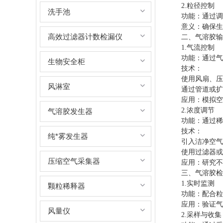
2.粒径控制
洗手池
功能：通过调整
意义：确保生成
高效过滤器计数检漏仪
二、气溶胶输
1.气流控制
功能：通过气流
生物安全柜
技术：
使用风扇、压缩
风淋室
通过管道或扩散
应用：模拟空气
2.浓度调节
气溶胶发生器
功能：通过稀释
技术：
纯*雾发生器
引入洁净空气稀
使用过滤器或静
压缩空气采集器
应用：研究不同
三、气溶胶检
1.实时监测
颗粒稀释器
功能：配合粒度
应用：验证气溶
风量仪
2.采样与收集