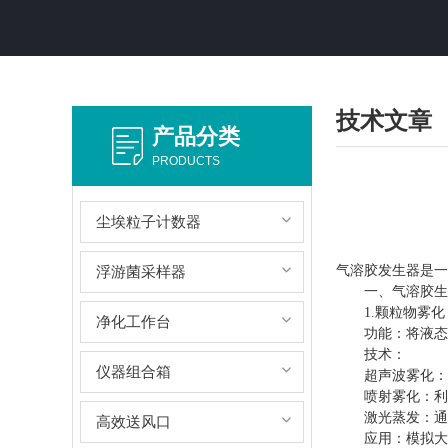
技术文章
产品分类
PRODUCTS
尘埃粒子计数器
浮游菌采样器
气溶胶发生器是一
一、气溶胶生
1.颗粒物雾化
净化工作台
功能：将液态或
技术：
仪器组合箱
超声波雾化：通
喷射雾化：利用
激光蒸发：通过
高效送风口
应用：模拟大气