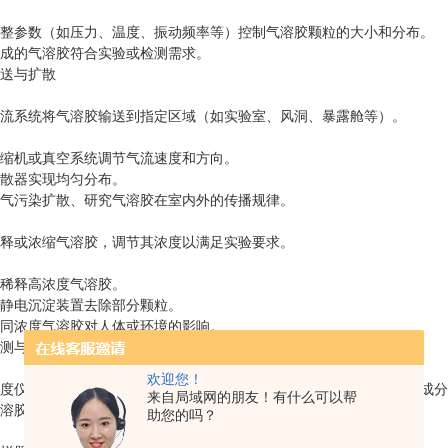
参数（如压力、温度、振动频率等）控制气溶胶颗粒的大小和分布。
的气溶胶符合实验或检测需求。
送与扩散
系统将气溶胶输送到指定区域（如实验室、风洞、暴露舱等）。
机或真空系统调节气流速度和方向。
器实现均匀分布。
污染扩散、研究气溶胶在室内外的传播规律。
或浓缩气溶胶，调节其浓度以满足实验要求。
释高浓度气溶胶。
电沉淀装置去除部分颗粒。
浓度气溶胶对人体或环境的影响。
测与分析
欢迎您！
仪、光谱仪、传感器等设备，实时检测气溶胶的粒径、浓度、化学成分
来自局域网的朋友！有什么可以帮
胶生成效果，为实验提供数据支持。
助您的吗？