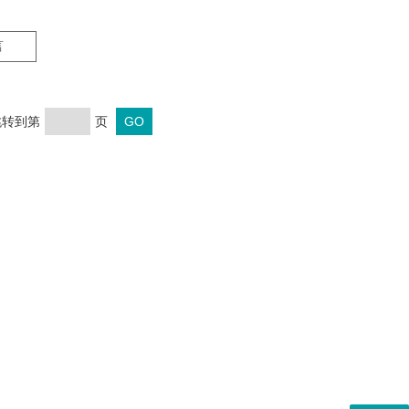
言
 跳转到第
页