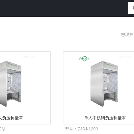
您现在
人负压称量罩
单人不锈钢负压称量罩
00型
型号：
ZJSJ-1200