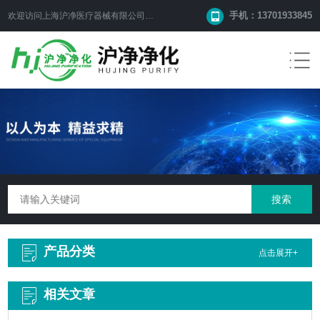
手机：13701933845
欢迎访问上海沪净医疗器械有限公司网站！
产品分类
点击展开+
相关文章