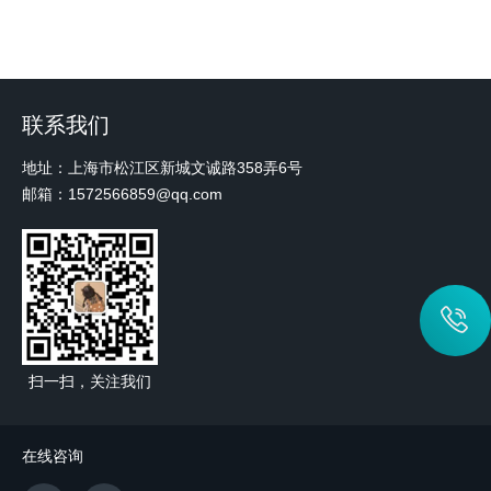
联系我们
地址：上海市松江区新城文诚路358弄6号
邮箱：1572566859@qq.com
扫一扫，关注我们
在线咨询