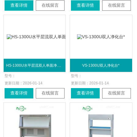
查看详情
在线留言
查看详情
在线留言
HS-1300U水平层流双人单面净化工作台
VS-1300U双人净化台*
型号：
型号：
更新日期：
2026-01-14
更新日期：
2026-01-14
查看详情
在线留言
查看详情
在线留言