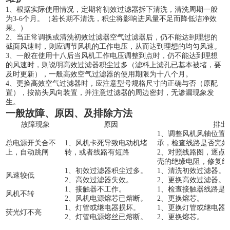
1、根据实际使用情况，定期将初效过滤器拆下清洗，清洗周期一般
为3-6个月。（若长期不清洗，积尘将影响进风量不足而降低洁净效
果。）
2、当正常调换或清洗初效过滤器空气过滤器后，仍不能达到理想的
截面风速时，则应调节风机的工作电压，从而达到理想的均匀风速。
3、一般在使用十八后当风机工作电压调整到点时，仍不能达到理想
的风速时，则说明高效过滤器积尘过多（滤料上滤孔已基本被堵，要
及时更新），一般高效空气过滤器的使用期限为十八个月。
4、更换高效空气过滤器时，应注意型号规格尺寸的正确与否（原配
置），按箭头风向装置，并注意过滤器的周边密封，无渗漏现象发
生。
一般故障
、原因、及排除方法
故障现象
原因
排出
1、调整风机风轴位置
总电源开关合不
1、风机卡死导致电动机堵
承，检查线路是否完好
上，自动跳闸
转，或者线路有短路
2、对照线路图，逐点
壳的绝缘电阻，修复绝
1、初效过滤器积尘过多。
1、清洗初效过滤器。
风速较低
2、高效过滤器失效。
2、更换高效过滤器。
1、接触器不工作。
1、检查接触器线路是
风机不转
2、风机电源熔芯已熔断。
2、更换熔芯。
1、灯管或继电器损坏。
1、更换灯管或继电器
荧光灯不亮
2、灯管电源熔丝已熔断。
2、更换熔芯。