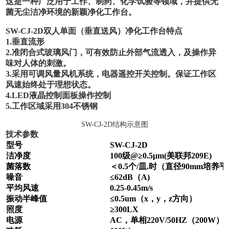
这是一种广泛用于工作、制药、化学试验等领域，并提供无
菌无尘洁净环境的新颖净化工作台。
SW-CJ-2D双人单面（垂直送风）净化工作台
特点
1.垂直流形
2.准闭合式玻璃风门，可有效防止外部气流透入，及操作异
味对人体的刺激。
3.采用可调风量风机系统，电器遥控开关控制。保证工作区
风速始终处于理想状态。
4.LED液晶控制面板操作控制
5.工作区域采用304不锈钢
SW-CJ-2D结构示意图
技术参数
型号
SW-CJ-2D
洁净度
100级@≥0.5
μm
(美联邦209E)
菌落数
＜0.5个/皿.时（直径90mm培养
噪音
≤62dB（A)
平均风速
0.25-0.45m/s
振动半峰值
≤0.5um（x，y，z方向）
照度
≥300LX
电源
AC，单相220V/50HZ（200W）