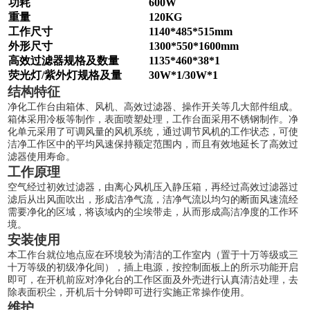
功耗
600W
重量
120KG
工作尺寸
1140*485*515mm
外形尺寸
1300*550*1600mm
高效过滤器规格及数量
113
5
*460*38
*1
荧光灯/紫外灯规格及量
30
W*
1
/
3
0W*
1
结构特征
净化工作台由箱体、风机、高效过滤器、操作开关等几大部件组成。
箱体采用冷板等制作，表面喷塑处理，工作台面采用不锈钢制作。净
化单元采用了可调风量的风机系统，通过调节风机的工作状态，可使
洁净工作区中的平均风速保持额定范围内，而且有效地延长了高效过
滤器使用寿命。
工作原理
空气经过初效过滤器，由离心风机压入静压箱，再经过高效过滤器过
滤后从出风面吹出，形成洁净气流，洁净气流以均匀的断面风速流经
需要净化的区域，将该域内的尘埃带走，从而形成高洁净度的工作环
境。
安装使用
本工作台就位地点应在环境较为清洁的工作室内（置于十万等级或三
十万等级的初级净化间），插上电源，按控制面板上的所示功能开启
即可，在开机前应对净化台的工作区面及外壳进行认真清洁处理，去
除表面积尘，开机后十分钟即可进行实施正常操作使用。
维护