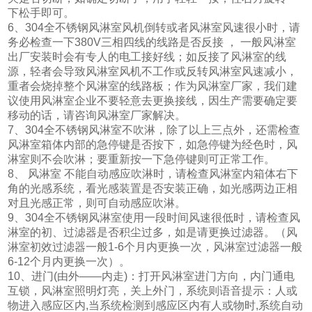
下松手即可。
6、304全不锈钢风淋室风机倒转或者风淋室风速很小时，请
务必检查一下380V三相四线的线路是否反接 ， 一般风淋室
出厂安装时会有专人的电工接好线；如反接了风淋室的线
源，轻者会导致风淋室风机不工作或反转风淋室风速减小，
重者会烧掉整个风淋室的线路板；作为风淋室厂家，我们建
议使用风淋室企业不要轻意去更换接线，因生产需要确定要
移动的话，请咨询风淋室厂家解决。
7、304全不锈钢风淋室不吹淋，除了以上三点外，还需检查
风淋室箱体内部的急停键是否按下，如急停键为经色时，风
淋室则不会吹淋；要重新按一下急停键则可正常工作。
8、 风淋室 不能自动感应吹淋时，请检查风淋室内箱体右下
角的光感系统，看光感装置是否安装正确，如光感两边正相
对且光感正常，则可自动感应吹淋。
9、304全不锈钢风淋室使用一段时间风速很低时，请检查风
淋室的初、过滤器是否积尘过多，如是请更换过滤器。（风
淋室初效过滤器一般1-6个月内更换一次，风淋室过滤器一般
6-12个月内更换一次）。
10、进门(由外——内走)：打开风淋室进门方向，内门通电
互锁，风淋室照明灯亮，关上外门，系统则语音提示：人或
物进入感应区内,当系统检测到感应区内有人或物时,系统自动