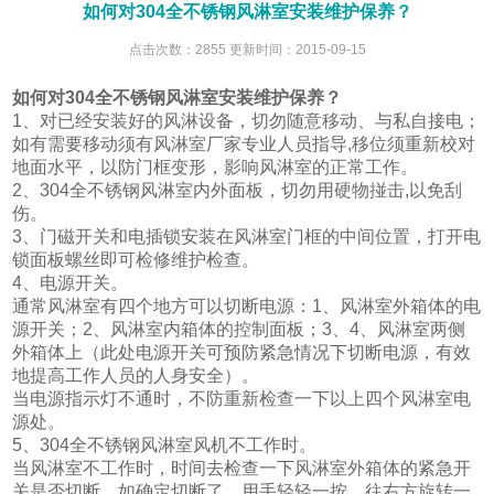
如何对304全不锈钢风淋室安装维护保养？
点击次数：2855 更新时间：2015-09-15
如何对304全不锈钢风淋室安装维护保养？
1、对已经安装好的风淋设备，切勿随意移动、与私自接电；
如有需要移动须有风淋室厂家专业人员指导,移位须重新校对
地面水平，以防门框变形，影响风淋室的正常工作。
2、304全不锈钢风淋室内外面板，切勿用硬物掽击,以免刮
伤。
3、门磁开关和电插锁安装在风淋室门框的中间位置，打开电
锁面板螺丝即可检修维护检查。
4、电源开关。
通常风淋室有四个地方可以切断电源：1、风淋室外箱体的电
源开关；2、风淋室内箱体的控制面板；3、4、风淋室两侧
外箱体上（此处电源开关可预防紧急情况下切断电源，有效
地提高工作人员的人身安全）。
当电源指示灯不通时，不防重新检查一下以上四个风淋室电
源处。
5、304全不锈钢风淋室风机不工作时。
当风淋室不工作时，时间去检查一下风淋室外箱体的紧急开
关是否切断，如确定切断了，用手轻轻一按，往右方旋转一