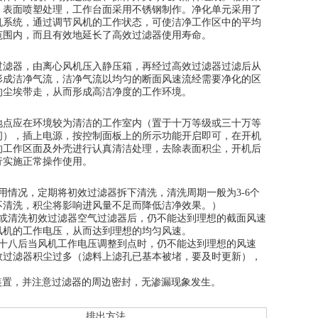
，表面喷塑处理，工作台面采用不锈钢制作。净化单元采用了
机系统，通过调节风机的工作状态，可使洁净工作区中的平均
范围内，而且有效地延长了高效过滤器使用寿命。
过滤器，由离心风机压入静压箱，再经过高效过滤器过滤后从
形成洁净气流，洁净气流以均匀的断面风速流经需要净化的区
的尘埃带走，从而形成高洁净度的工作环境。
地点应在环境较为清洁的工作室内（置于十万等级或三十万等
间），插上电源，按控制面板上的所示功能开启即可，在开机
的工作区面及外壳进行认真清洁处理，去除表面积尘，开机后
行实施正常操作使用。
用情况，定期将初效过滤器拆下清洗，清洗周期一般为3-6个
不清洗，积尘将影响进风量不足而降低洁净效果。）
换或清洗初效过滤器空气过滤器后，仍不能达到理想的截面风速
风机的工作电压，从而达到理想的均匀风速。
用十八后当风机工作电压调整到点时，仍不能达到理想的风速
效过滤器积尘过多（滤料上滤孔已基本被堵，要及时更新），
装置，并注意过滤器的周边密封，无渗漏现象发生。
排出方法