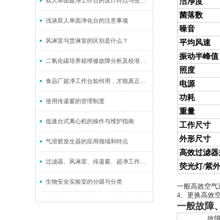
双人单面超净工作台的设计特点与使用规范
洁净度
菌落数
浅谈双人单面净化台的注意事项
噪音
风淋室与货淋室的区别是什么？
平均风速
振动半峰值
二氧化碳培养箱维修故障分析及校准方法
照度
食品厂超净工作台如何用，才能真正做到无菌培养？
电源
功耗
使用传递窗的管理制度
重量
低速台式离心机的操作与维护指南
工作尺寸
外形尺寸
气溶胶发生器的应用领域和特点
高效过滤器
过滤器、风淋室、传递窗、超净工作台的详细用途
荧光灯/紫
生物安全实验室的分级与分类
一般高效空气
4、更换高效
一般故障
故