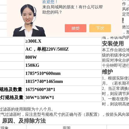
100级@≥0.5μm(美联邦209E)
欢迎您！
用冷板等制作
来自局域网的朋友！有什么可以帮
＜0.5个/皿.时（直径90mm培养平皿）
可调风量的风
助您的吗？
风速保持额定
≤62dB（A)
工作原理
0.25-0.45m/s
空气经过初效
出风面吹出，
≤0.5μm（X·Y·Z)
域，将该域内
≥300LX
安装使用
AC，单相220V/50HZ
本工作台就位
级的初级净化
800W
前应对净化台
150KG
十分钟即可进
维护
1785*510*600mm
1、根据实际使
1815*740*1465mm
月。（若长期
2、当正常调
规格及数量
1675*600*
38
*1
时，则应调节
外灯规格及量
30W*1/30W*1
3、一般在使
时，则说明高
过滤器的使用期限为十八个月。
空气过滤器时，应注意型号规格尺寸的正确与否（原配置），按箭头风向
、原因、及排除方法
障现象
原因