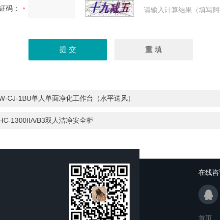
证码：
请输入计算结果（填写阿
W-CJ-1BU单人单面净化工作台（水平送风）
HC-1300IIA/B3双人洁净安全柜
在线咨
首页