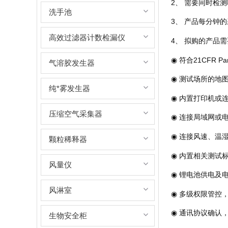
2、 需要同时检测哪
洗手池
3、 产品每分钟的采样
高效过滤器计数检漏仪
4、 拟购的产品
◉ 符合21CFR 
气溶胶发生器
◉ 测试场所的地
纯*雾发生器
◉ 内置打印机或
压缩空气采集器
◉ 连接局域网或
◉ 连接风速、温
颗粒稀释器
◉ 内置相关测试
风量仪
◉ 锂电池供电及
风淋室
◉ 多级权限管控
◉ 通讯协议确认，M
生物安全柜