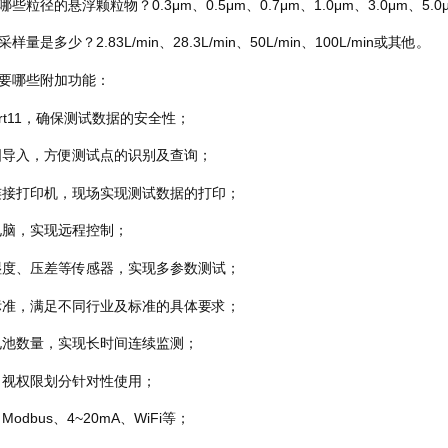
些粒径的悬浮颗粒物？0.3μm、0.5μm、0.7μm、1.0μm、3.0μm、5.0
量是多少？2.83L/min、28.3L/min、50L/min、100L/min或其他。
需要哪些附加功能：
Part11，确保测试数据的安全性；
图导入，方便测试点的识别及查询；
连接打印机，现场实现测试数据的打印；
电脑，实现远程控制；
湿度、压差等传感器，实现多参数测试；
标准，满足不同行业及标准的具体要求；
电池数量，实现长时间连续监测；
，视权限划分针对性使用；
odbus、4~20mA、WiFi等；