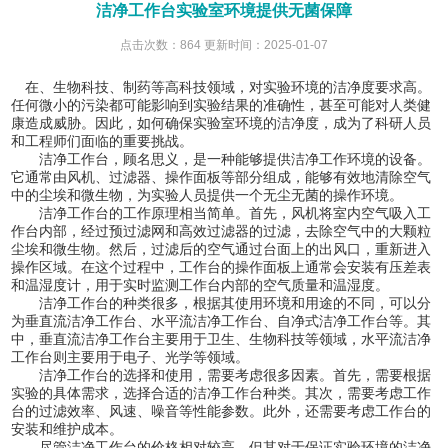
洁净工作台实验室环境提供无菌保障
点击次数：864 更新时间：2025-01-07
在、生物科技、制药等高科技领域，对实验环境的洁净度要求高。
任何微小的污染都可能影响到实验结果的准确性，甚至可能对人类健
康造成威胁。因此，如何确保实验室环境的洁净度，成为了科研人员
和工程师们面临的重要挑战。
洁净工作台，顾名思义，是一种能够提供洁净工作环境的设备。
它通常由风机、过滤器、操作面板等部分组成，能够有效地清除空气
中的尘埃和微生物，为实验人员提供一个无尘无菌的操作环境。
洁净工作台的工作原理相当简单。首先，风机将室内空气吸入工
作台内部，经过预过滤网和高效过滤器的过滤，去除空气中的大颗粒
尘埃和微生物。然后，过滤后的空气通过台面上的出风口，重新进入
操作区域。在这个过程中，工作台的操作面板上通常会安装有压差表
和温湿度计，用于实时监测工作台内部的空气质量和温湿度。
洁净工作台的种类很多，根据其使用环境和用途的不同，可以分
为垂直流洁净工作台、水平流洁净工作台、自净式洁净工作台等。其
中，垂直流洁净工作台主要用于卫生、生物科技等领域，水平流洁净
工作台则主要用于电子、光学等领域。
洁净工作台的选择和使用，需要考虑很多因素。首先，需要根据
实验的具体需求，选择合适的洁净工作台种类。其次，需要考虑工作
台的过滤效率、风速、噪音等性能参数。此外，还需要考虑工作台的
安装和维护成本。
尽管洁净工作台的价格相对较高，但其对于保证实验环境的洁净