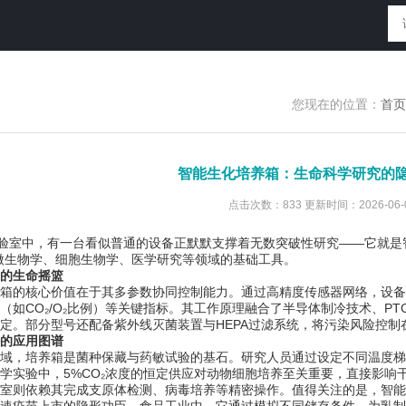
您现在的位置：
首页
智能生化培养箱：生命科学研究的
点击次数：833 更新时间：2026-06-
室中，有一台看似普通的设备正默默支撑着无数突破性研究——它就是智
微生物学、细胞生物学、医学研究等领域的基础工具。
的生命摇篮
核心价值在于其多参数协同控制能力。通过高精度传感器网络，设备可实时
（如CO₂/O₂比例）等关键指标。其工作原理融合了半导体制冷技术、PT
定。部分型号还配备紫外线灭菌装置与HEPA过滤系统，将污染风险控制在
的应用图谱
培养箱是菌种保藏与药敏试验的基石。研究人员通过设定不同温度梯度（如
学实验中，5%CO₂浓度的恒定供应对动物细胞培养至关重要，直接影响
则依赖其完成支原体检测、病毒培养等精密操作。值得关注的是，智能