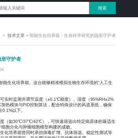
>
技术文章
>
智能生化培养箱：生命科学研究的隐形守护者
隐形守护者
04
能生化培养箱。这台能够精准模拟生物生存环境的"人工生
监测并调节温度（±0.1℃精度）、湿度（95%RH±2%
C加热模块与PID控制算法，配合特殊设计的风道系统，确保
0.1%以下。
30℃/37℃/42℃），可快速筛选出特定病原体的最适生
干细胞分化与肿瘤细胞模型构建的成败。
生化培养箱曾同时承担病毒扩增、抗体筛选、稳定性测试等