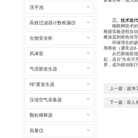
多重任务，成为加
洗手池
三、技术迭代
高效过滤器计数检漏仪
物联网技术的融入
根据实验进程自动
烯涂层则将热传导
生物安全柜
环保理念的渗透
用寿命（通常达8
风淋室
从巴斯德发现微
起，这台"生命方
界，成为移动医疗
气溶胶发生器
纯*雾发生器
上一篇：
超净
压缩空气采集器
下一篇：
双人
颗粒稀释器
风量仪