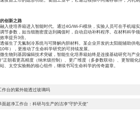
速疫苗上市的隐形功臣。食品工业中，它通过模拟不同储存条件，为乳制
的创新之路
使培养箱进入智能时代。通过4G/Wi-Fi模块，实验人员可在手机端
调节参数，如当细胞密度达到阈值时，自动启动补料程序。在材料科学领
效率提升3倍。
催生了无氟制冷系统与可降解内胆材料。某企业开发的太阳能辅助供电方
-10年），更推动了生命科学研究的可持续发展。
生物到基因编辑技术突破，智能生化培养箱始终是连接基础研究与产业
舟"正朝着更高精度（纳米级控制）、更广维度（多参数联动）、更智能
站、太空实验舱的核心组件，继续书写生命科学的传奇篇章。
工作台的紫外能透过玻璃吗
单面超净工作台：科研与生产的洁净“守护天使”