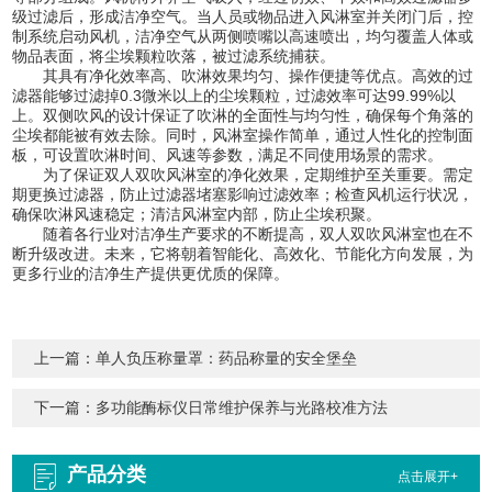
级过滤后，形成洁净空气。当人员或物品进入风淋室并关闭门后，控
制系统启动风机，洁净空气从两侧喷嘴以高速喷出，均匀覆盖人体或
物品表面，将尘埃颗粒吹落，被过滤系统捕获。
其具有净化效率高、吹淋效果均匀、操作便捷等优点。高效的过
滤器能够过滤掉0.3微米以上的尘埃颗粒，过滤效率可达99.99%以
上。双侧吹风的设计保证了吹淋的全面性与均匀性，确保每个角落的
尘埃都能被有效去除。同时，风淋室操作简单，通过人性化的控制面
板，可设置吹淋时间、风速等参数，满足不同使用场景的需求。
为了保证双人双吹风淋室的净化效果，定期维护至关重要。需定
期更换过滤器，防止过滤器堵塞影响过滤效率；检查风机运行状况，
确保吹淋风速稳定；清洁风淋室内部，防止尘埃积聚。
随着各行业对洁净生产要求的不断提高，双人双吹风淋室也在不
断升级改进。未来，它将朝着智能化、高效化、节能化方向发展，为
更多行业的洁净生产提供更优质的保障。
上一篇：
单人负压称量罩：药品称量的安全堡垒
下一篇：
多功能酶标仪日常维护保养与光路校准方法
产品分类
点击展开+