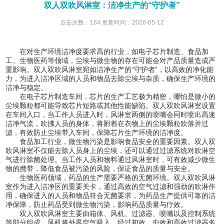
双人双吹风淋室：洁净生产的“守护者”
点击次数：184 更新时间：2026-05-12
在对生产环境洁净度要求高的行业，如电子芯片制造、食品加
工、生物医药等领域，尘埃与微生物的存在可能会对产品质量造成严
重影响。双人双吹风淋室宛如洁净生产的“守护者”，以高效的净化能
力，为进入洁净区域的人员和物品去除尘埃与杂质，确保生产环境的
洁净与稳定。
在电子芯片制造车间，芯片的生产工艺极为精密，哪怕是微小的
尘埃颗粒都可能导致芯片短路或其他性能缺陷。双人双吹风淋室设置
在车间入口，当工作人员进入时，风淋室两侧的喷嘴会同时喷出高速
洁净气流，吹拂人员的身体，将附着在衣物上的尘埃颗粒吹落并过
滤，有效防止尘埃带入车间，保障芯片生产环境的洁净度。
食品加工行业，微生物污染是影响食品安全的重要因素。双人双
吹风淋室不仅能去除人员身上的尘埃，还可以通过过滤系统对吹淋空
气进行除菌处理。当工作人员和物料通过风淋室时，可有效减少微生
物的携带，降低食品被污染的风险，保证食品的质量与安全。
生物医药领域，药品的生产需要严格的无菌环境。双人双吹风淋
室作为进入洁净区的重要关卡，通过高效的空气过滤和强劲的吹淋作
用，确保进入的人员和物品符合无菌要求，为药品生产提供可靠的洁
净保障，防止药品受到微生物污染，影响药品质量与疗效。
双人双吹风淋室主要由箱体、风机、过滤器、喷嘴以及控制系统
等部分组成。风机将外界空气吸入，经过初效、中效和高效过滤器多