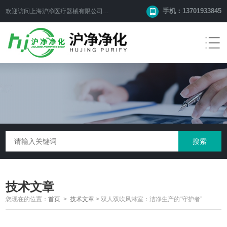
手机：13701933845
欢迎访问上海沪净医疗器械有限公司网站！
技术文章
您现在的位置：
首页
>
技术文章
>
双人双吹风淋室：洁净生产的“守护者”