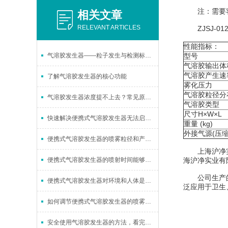
注：需要客
相关文章
RELEVANT ARTICLES
ZJSJ-01
性能指标：
气溶胶发生器——粒子发生与检测标定的标准工具
型号
气溶胶输出体
气溶胶产生速
了解气溶胶发生器的核心功能
雾化压力
气溶胶粒径分
气溶胶发生器浓度提不上去？常见原因及解决办法
气溶胶类型
尺寸H×W×L
快速解决便携式气溶胶发生器无法启动的常见问题
重量 (kg)
外接气源(压缩
便携式气溶胶发生器的喷雾粒径和产量调节方法及可调性分析
上海沪净实业
便携式气溶胶发生器的喷射时间能够持续多久？
海沪净实业有
公司生产的净
便携式气溶胶发生器对环境和人体是否存在影响
泛应用于卫生
如何调节便携式气溶胶发生器的喷雾粒径
安全使用气溶胶发生器的方法，看完就懂！