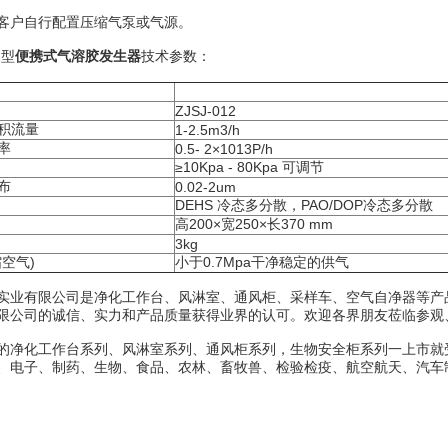
户自行配置压缩气泵或气源。
2型
便携式气溶胶发生器
技术参数：
ZJSJ-012
积流量
1-2.5m3/h
率
0.5- 2×1013P/h
≥10Kpa - 80Kpa 可调节
布
0.02-2um
DEHS 冷态多分散，PAO/DOP冷态多分散
高200×宽250×长370 mm
3kg
空气)
小于0.7Mpa干净稳定的供气
有限公司是净化工作台、风淋室、通风柜、采样车、空气自净器等产品
限公司的诚信、实力和产品质量获得业界的认可。欢迎各界朋友莅临参观
化工作台系列、风淋室系列、通风柜系列，生物安全柜系列一上市就受
、电子、制药、生物、食品、农林、畜牧兽、检验检疫、航空航天、汽车