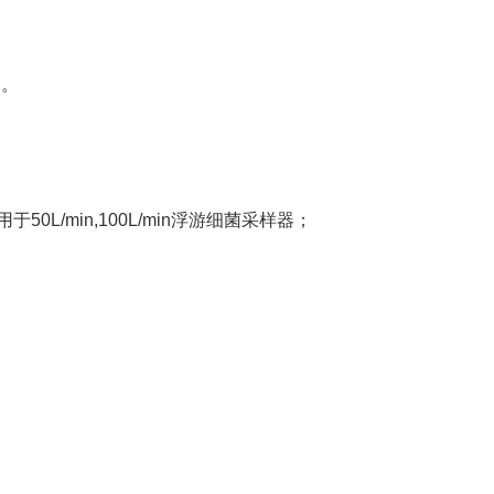
n。
可用于50L/min,100L/min浮游细菌采样器；