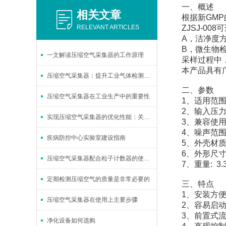
一、概述
相关文章
根据新GM
RELEVANT ARTICLES
ZJSJ-008
A，洁净度方面：
B，微生物检测
一文解读压缩空气采集器的工作原理
采样过程中
本产品具有
压缩空气采集器：提升工业气体检测效率的关键
二、参数
压缩空气采集器在工业生产中的重要性
1、适用范围：A
2、输入压力：0.
实现压缩空气采集器的优化性能：关键维护步骤
3、兼容使
4、噪声范围
疾病防控中心实验室建设指南
5、外壳材质
6、外形尺寸: 
压缩空气采集器配合粒子计数器的使用说明
7、重量: 3.
定期检测压缩空气的质量是非常必要的
三、特点
1、安装方
压缩空气采集器在使用上主要步骤
2、容易启
3、前置式
净化设备如何选购