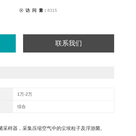
访 问 量：
8315
联系我们
1万-2万
综合
菌采样器，采集压缩空气中的尘埃粒子及浮游菌。