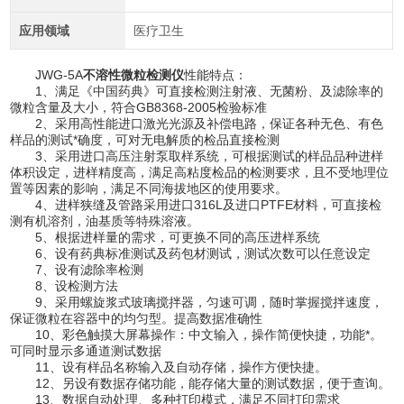
应用领域
医疗卫生
JWG-5A
不溶性微粒检测仪
性能特点：
1、满足《中国药典》可直接检测注射液、无菌粉、及滤除率的
微粒含量及大小，符合GB8368-2005检验标准
2、采用高性能进口激光光源及补偿电路，保证各种无色、有色
样品的测试*确度，可对无电解质的检品直接检测
3、采用进口高压注射泵取样系统，可根据测试的样品品种进样
体积设定，进样精度高，满足高粘度检品的检测要求，且不受地理位
置等因素的影响，满足不同海拔地区的使用要求。
4、进样狭缝及管路采用进口316L及进口PTFE材料，可直接检
测有机溶剂，油基质等特殊溶液。
5、根据进样量的需求，可更换不同的高压进样系统
6、设有药典标准测试及药包材测试，测试次数可以任意设定
7、设有滤除率检测
8、设检测方法
9、采用螺旋浆式玻璃搅拌器，匀速可调，随时掌握搅拌速度，
保证微粒在容器中的均匀型。提高数据准确性
10、彩色触摸大屏幕操作：中文输入，操作简便快捷，功能*。
可同时显示多通道测试数据
11、设有样品名称输入及自动存储，操作方便快捷。
12、另设有数据存储功能，能存储大量的测试数据，便于查询。
13、数据自动处理、多种打印模式，满足不同打印需求