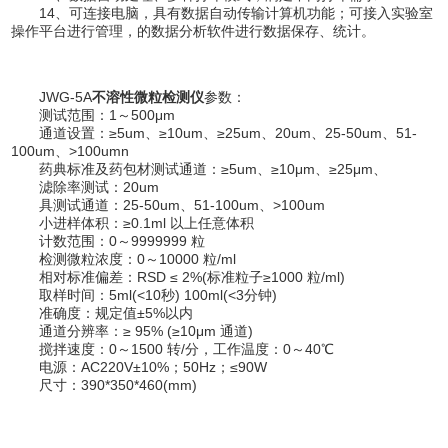
14、可连接电脑，具有数据自动传输计算机功能；可接入实验室
操作平台进行管理，的数据分析软件进行数据保存、统计。
JWG-5A
不溶性微粒检测仪
参数：
测试范围：1～500μm
通道设置：≥5um、≥10um、≥25um、20um、25-50um、51-
100um、>100umn
药典标准及药包材测试通道：≥5um、≥10μm、≥25μm、
滤除率测试：20um
具测试通道：25-50um、51-100um、>100um
小进样体积：≥0.1ml 以上任意体积
计数范围：0～9999999 粒
检测微粒浓度：0～10000 粒/ml
相对标准偏差：RSD ≤ 2%(标准粒子≥1000 粒/ml)
取样时间：5ml(<10秒) 100ml(<3分钟)
准确度：规定值±5%以内
通道分辨率：≥ 95% (≥10μm 通道)
搅拌速度：0～1500 转/分，工作温度：0～40℃
电源：AC220V±10%；50Hz；≤90W
尺寸：390*350*460(mm)