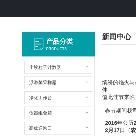
新闻中心
产品分类
PRODUCTS
尘埃粒子计数器
缤纷的焰火与
浮游菌采样器
伴。
值此佳节来临
净化工作台
春节期间我
仪器组合箱
2016
年公历
高效送风口
2月17
日（
农