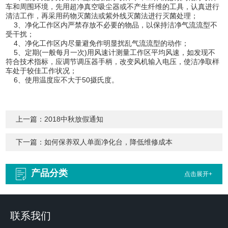
车和周围环境，先用超净真空吸尘器或不产生纤维的工具，认真进行
清洁工作，再采用药物灭菌法或紫外线灭菌法进行灭菌处理；
3、净化工作区内严禁存放不必要的物品，以保持洁净气流流型不
受干扰；
4、净化工作区内尽量避免作明显扰乱气流流型的动作；
5、定期(一般每月一次)用风速计测量工作区平均风速，如发现不
符合技术指标，应调节调压器手柄，改变风机输入电压，使洁净取样
车处于较佳工作状况；
6、使用温度应不大于50摄氏度。
上一篇：
2018中秋放假通知
下一篇：
如何保养双人单面净化台，降低维修成本
产品分类
点击展开+
联系我们