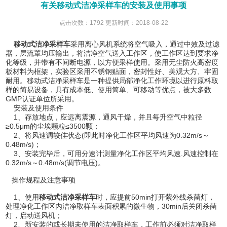
有关移动式洁净采样车的安装及使用事项
点击次数：1792 更新时间：2018-08-22
移动式洁净采样车
采用离心风机系统将空气吸入，通过中效及过滤
器，层流罩均压输出，将洁净空气送入工作区，使工作区达到要求净
化等级，并带有不间断电源，以方便采样使用。采用无尘防火高密度
板材料为框架，实验区采用不锈钢贴面，密封性好、美观大方、牢固
耐用。移动式洁净采样车是一种提供局部净化工作环境以进行原料取
样的简易设备，具有成本低、使用简单、可移动等优点，被大多数
GMP认证单位所采用。
安装及使用条件
1、存放地点，应远离震源，通风干燥，并且每升空气中粒径
≥0.5μm的尘埃颗粒≤3500颗；
2、将风速调较佳状态(即此时净化工作区平均风速为0.32m/s～
0.48m/s)；
3、安装完毕后，可用分速计测量净化工作区平均风速.风速控制在
0.32m/s～0.48m/s(调节电压)。
操作规程及注意事项
1、使用
移动式洁净采样车
时，应提前50min打开紫外线杀菌灯，
处理净化工作区内洁净取样车表面积累的微生物，30min后关闭杀菌
灯，启动送风机；
2、新安装的或长期未使用的洁净取样车，工作前必须对洁净取样