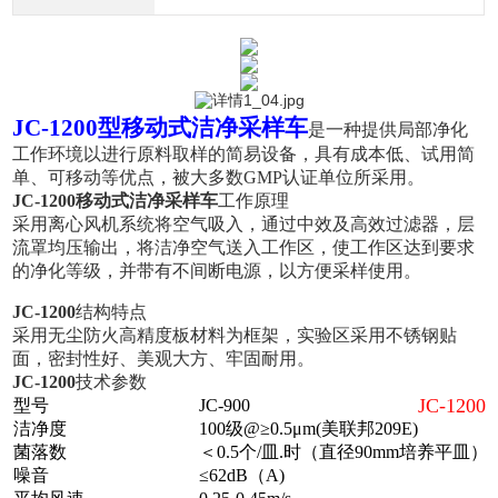
JC-1200型
移动式洁净采样车
是一种提供局部净化
工作环境以进行原料取样的简易设备，具有成本低、试用简
单、可移动等优点，被大多数GMP认证单位所采用。
JC-1200
移动式洁净采样车
工作原理
采用离心风机系统将空气吸入，通过中效及高效过滤器，层
流罩均压输出，将洁净空气送入工作区，使工作区达到要求
的净化等级，并带有不间断电源，以方便采样使用。
JC-1200
结构特点
采用无尘防火高精度板材料为框架，实验区采用不锈钢贴
面，密封性好、美观大方、牢固耐用。
JC-1200
技术参数
JC-1200
型号
JC-900
洁净度
100级@≥0.5
μm
(美联邦209E)
菌落数
＜0.5个/皿.时（直径90mm培养平皿）
噪音
≤62dB（A)