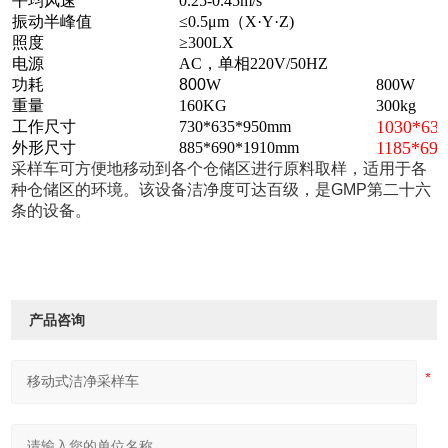
平均风速
0.25-0.45m/s
振动半峰值
≤0.5μm（X·Y·Z)
照度
≥300LX
电源
AC，单相220V/50HZ
功耗
800
W
800W
重量
160
KG
300kg
1030*63
工作尺寸
730*635*950mm
1185*69
外形尺寸
885*690*1910mm
采样车可方便地移动到各个仓储区进行原料取样，适用于各
种仓储区的环境。该设备洁净度可达百级，是GMP第二十六
条的设备。
产品咨询