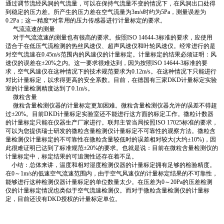
通过调节流经风洞的气流量，可以在保持气流量不变的情况下，在风洞出口处得
到稳定的压力差。所产生的压力差在空气流量为3m/s时约为5Pa，测量误差为
0.2Pa；这一精度*对常用的压力传感器进行计量标定的要求。
气流流速的测量
对于气流流速的测量也有很高的要求。按照ISO 14644-3标准的要求，应使用
适合于在低压气流检测的热丝风速仪、超声风速仪和叶轮风速仪。经常进行的是
对空气流速在0.45m/s范围内的风速仪的计量标定。计量标定的结果必须证明：风
速仪的误差在±20%之内。这一要求很难达到，因为按照ISO 14644-3标准的要
求，空气风速仪在这种情况下的技术规范要求为0.12m/s。在这种情况下只能进行
对比计量标定，以求得更高的安全系数。目前，在德国有三家DKD计量标定实验
室的计量检测精度达到了0.1m/s。
微粒含量
微粒含量检测仪器的计量标定更加困难。微粒含量检测仪器允许的误差不得超
过±20%。目前DKD计量标定实验室还不能进行这方面的标定工作。微粒计数器
的计量标定只能在仪器生产厂家进行。联邦主管当局按照ISO 17025标准的要求，
可以为您提供瑞士研发的微粒含量检测仪计量标定不可靠性的观察方法。微粒含
量检测仪计量标定的不可靠性在微粒含量较低时的误差相对较大(大约±10%)，因
此很难证明已达到了标准规范±20%的要求。也就是说：目前在微粒含量检测仪的
计量标定中，标定结果的可追溯性还存在着不足。
小结：总体来讲，温度和相对湿度检测仪器的计量标定拥有足够的检验精度。
在0～1m/s的低速空气流速范围内，由于空气风速仪的计量标定结果的不可靠性，
能够进行这种检测仪器计量标定的单位数量太少。在压差为0～20Pa的压差检测
仪的计量标定情况也类似于空气流速检测仪。而对于微粒含量检测仪的计量标
定，目前还没有DKD授权的计量标定单位。