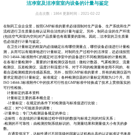
洁净室及洁净室室内设备的计量与鉴定
点击次数：1864 更新时间：2021-02-22
在制药工业企业里，按照GMP标准的要求必须强制对生产设备、生产系统和生产
流程进行卫生质量合格认证和合法性的计量与鉴定。另外，制药企业的生产环境
(包括空气和室内空间)对产品质量也有着重要的影响。因此，洁净室的卫生质量
也必须进行计量与鉴定。
在卫生计量标定的框架内必须确定出有哪些测量点，哪些设备必须进行计量检
测，从而可以有规律地进行计量标定。对制药生产过程中的洁净室，还必须按照
ISO 14644-3标准附件C的规定对洁净室中的设备进行不同检测指标的计量检测。
在各项计量检测中，重要的计量检测仪器包括：微粒计数器、气雾检测仪、流量
检测仪、压差检测仪、温度计和湿度计等。对于不同的检测量将使用不同的、有
着合适检测精度的传感器系统。另外，按照GMP标准的要求，所有的检测仪器均
要求定期进行计量标定。标准规定：各种检测仪器的计量标定周期为12个月。而
ISO 14644-3标准附件C中的技术可行性在GMP标准中转换成了技术上贯彻落实的
可行性检验。
计量标定的基本资料
计量标定主要的基本概念是：
-计量标定：在规定的条件下对检测值与标准值进行比较；
-校正：对*小可能差异的调整；
-计量单位：专门为检测设备规定的单位；
-达标性：在连续的计量检验过程中得到的数据与标准之间的对应关系；
-检测的不可靠性：由检测控制系统标识的、与测量结果和测量值大小有关的参
数。
在通常情况下，达标性通过不同等级的国家认证机构出具的认证标准证书来表