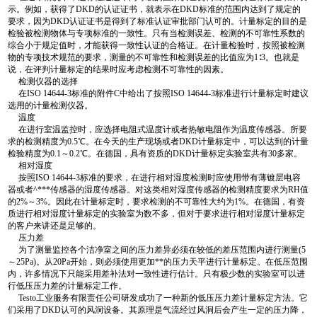
示。例如，获得了DKD的认证证书，就表示在DKD标准的范围内达到了规定的
要求，因为DKD认证证书是得到了标准认证审批部门认可的。计量标定的目的是
检验被检测物体与专项标准的一致性。只有当检测误差、检测的不可靠性系数的
综合小于规定值时，才能获得一致性认证的合格证。在计量检验时，按照被检测
物的专项技术规范的要求，测量的不可靠性和检测误差的比值应为1∶3。也就是
说，在评判计量标定的结果时应考虑检测不可靠性的因素。
检测仪器的选择
在ISO 14644-3标准的附件C中给出了按照ISO 14644-3标准进行计量标定时建议
选用的计量检测仪器。
温度
在进行室温监控时，应选择电阻式温度计或者热敏电阻作为温度传感器。所要
求的检测精度为0.5℃。在今天的生产现场或者DKD计量标定中，可以达到的计量
检验精度为0.1～0.2℃。在德国，具有资质的DKD计量标定实验室共有30多家。
相对湿度
按照ISO 14644-3标准的要求，在进行相对湿度检测时应使用带有薄镀层电容
器或者^***传感器的湿度传感器。对这类相对湿度传感器的检测精度要求为RH值
的2%～3%。因此在计量标定时，要求检测的不可靠性大约为1%。在德国，有资
质进行相对湿度计量标定的实验室为数不多，但对于要求进行相对湿度计量标定
的客户来讲还是足够的。
压力差
为了测量监控各个洁净室之间的压力差异必须在较低的差压范围内进行测量(5
～25Pa)。从20Pa开始，则必须使用更加**的压力天平进行计量标定。在低压范围
内，许多情况下只能采用差补法对一致性进行估计。只有极少数的实验室可以进
行低压压力差的计量标定工作。
Testo工业服务有限责任公司研发成功了一种新的低压压力差计量标定方法。它
们采用了DKD认可的风洞设备。其原理是气流经过风洞后会产生一定的压力降，