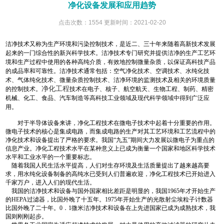
净化设备发展和应用趋势
点击次数：1554 更新时间：2021-02-20
洁净技术又称为生产环境和污染控制技术，是近二、三十年来随着高新技术发展
起来的一门综合性的新兴科学技术。洁净技术专门研究并提供洁净的生产工艺环
境和生产过程中使用的各种高纯介质，有效地控制微量杂质，以保证高科技产品
的成品率和可靠性。洁净技术通常包括：空气净化技术、空调技术、水纯化技
术、气体纯化技术、微量杂质控制技术、洁净环境的监测技术及相关的环境质量
净化工程
的控制技术。
技术在电子、核子、航空航天、生物工程、制药、精密
机械、化工、食品、汽车制造等高科技工业领域及现代科学领域中得到广泛应
用。
对于半导体设备来讲，净化工程技术在微电子技术中起着十分重要的作用。
微电子技术的核心是集成电路，而集成电路的生产对其工艺环境和工艺流程中的
净化技术和设备提出了严格的要求。我国“九五”期间大力发展以微电子为重点的
信息产业。净化工程技术水平在某种意义上已成为衡量一个国家和地区科学技术
水平和工业水平的一个重要标志。
随着我国人民生活水平提高，人们对生存环境及生活质量提出了越来越高要
求，用水纯化设备制备的高纯水已受到人们普遍欢迎，净化工程技术已开始进入
千家万户，进入人们的现代生活。
我国的洁净技术和设备与国外国家相比差距是明显的，我国1965年才开始生产
的HEPA过滤器，比国外晚了十五年。1975年开始生产的光散射尘埃粒子计数器
比国外晚了二十年。0．1微米洁净技术和设备在上先进国家已成为成熟技术，我
国则刚刚起步。