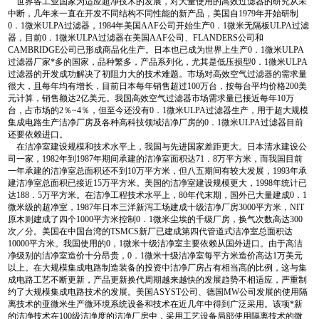
世界各工业国家为适应超净技术的发展，对大量使用的高效过滤器的研究从未
中断，几年来一直在开发不同结构不同性能的新产品，美国自1979年开始研制
0．1微米ULPA过滤器，1984年美国AAF公司开始生产0．1微米无隔板ULPA过滤
器，目前0．1微米ULPA过滤器在美国AAF公司、FLANDERS公司和
CAMBRIDGE公司已形成商品化生产。日本也已成为世界上生产0．1微米ULPA
过滤器厂家*多的国家，品种繁多，产品系列化，尤其是低压损型0．1微米ULPA
过滤器的开发成功解决了初阻力大的技术难题。市场对高效空气过滤器的需求量
很大，且每年均有增长，目前日本每年销售超过100万台，按每台平均价格200美
元计算，销售额达2亿美元。我国高效空气过滤器市场需求量已接近每年10万
台，占市场的2％~4％，但至今还没有0．1微米ULPA过滤器生产，用于超大规模
集成电路生产洁净厂房及各种高科技领域洁净厂房的0．1微米ULPA过滤器目前
还要依赖进口。
在洁净室建设规模和技术水平上，我国与先进国家差距更大。日本清水建设公
司一家，1982年到1987年期间承建的洁净室面积达71．8万平方米，而我国目前
一年承建的洁净室总面积还不到10万平方米，但八五期间有较大发展，1993年承
建洁净室总面积已接近15万平方米。美国的洁净室建设规模更大，1998年统计已
达188．5万平方米。在洁净工程技术水平上，80年代末期，国外已大量建成0．1
微米级的超净室，1987年日本三洋新泻工场建成十级洁净厂房3000平方米，NIT
原木则建成了四个1000平方米控制0．1微米尘埃的千级厂房，换气次数高达300
次／分。美国在中国台湾的TSMCS新厂已建成第四代管道式洁净室总面积达
10000平方米。我国使用的0，1微米十级洁净室主要依赖从国外进口。由于高洁
净级别的洁净室造价十分昂贵，0．1微米十级洁净室每平方米造价高达1万美元
以上。在大规模集成电路制造装备的投资中洁净厂房占有相当高的比例，这与集
成电路工艺不断更新，产品更新换代周期越来越快的发展趋势不相适应，严重制
约了大规模集成电路技术的发展。美国ASYST公司、德国MW公司发展的使用隔
离技术的亚微米生产微环境系统设备和技术在近几年中得到广泛采用。该项*新
的洁净技术在100级洁净度的洁净厂房中，采用工艺设备局部使用隔离技术的微