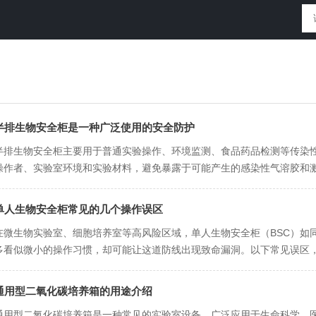
半排生物安全柜是一种广泛使用的安全防护
‌半排生物安全柜主要用于普通实验操作、环境监测、食品药品检测等传染
操作者、实验室环境和实验材料，避免暴露于可能产生的感染性气溶胶和溅
部的风扇吸入空气，经过过滤器过滤后送入操作区。操作区内的气...
单人生物安全柜常见的几个操作误区
在微生物实验室、细胞培养室等高风险区域，单人生物安全柜（BSC）如
多看似微小的操作习惯，却可能让这道防线出现致命漏洞。以下常见误区，
忽视启动前准备，仓促开机•错误操作：未提前开启紫外灯消毒，或...
通用型二氧化碳培养箱的用途介绍
通用型二氧化碳培养箱是一种常见的实验室设备，广泛应用于生命科学、