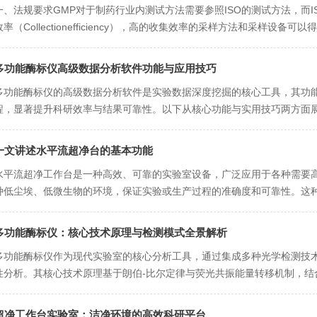
一、法规要求GMP对于制药行业内测试方法需要参照ISO的测试方法，而IS
效率（Collectionefficiency），高的收集效率的采样方法和采样
级环境，应当更多的采用主动...
多功能酶标仪高级数据分析软件功能与应用技巧
多功能酶标仪的高级数据分析软件是实验数据深度挖掘的核心工具，其功
程，显著提升科研效率与结果可靠性。以下从核心功能与实用技巧两方面
吸收、荧光、化学发光、时间分辨荧光等多种检测模式的数据统一管理，可.
一文讲述水平流超净台的基本功能
水平流超净工作台是一种高效、‌可靠的实验室设备，‌广泛应用于各种需要
种低尘埃、‌低微生物的环境，‌保证实验或生产过程的准确度和可靠性。‌
过滤器过滤，‌将过滤后的空气以垂直或水平气流的状态...
多功能酶标仪：核心技术原理与检测模式全景解析
多功能酶标仪作为现代实验室的核心分析工具，通过集成多种光学检测技
性分析。其核心技术原理基于朗伯-比尔定律与荧光共振能量转移机制，结
吸收、荧光、化学发光及时间分辨荧光的全场景检测体系。核心技术原...
超净工作台实验室：洁净环境的高效科研平台