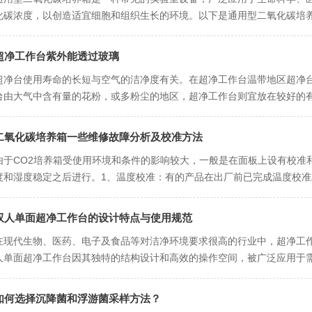
化碳浓度，以创造适宜细胞和组织生长的环境。以下是通用型二氧化碳培养
物细胞、昆虫细胞等的培养箱，为科研和药物研发提供必要的实验材料...
超净工作台紫外能透过玻璃
超净台使用寿命的长短与空气的洁净度有关。在超净工作台温带地区超净
台由大气中含有量的花粉，或多粉尘的地区，超净工作台则宜放在较好的
进风罩对着开敞的门或窗，以免影响滤清器的使用寿命。在超净工作台上..
二氧化碳培养箱一些维修故障分析及校准方法
由于CO2培养箱受使用环境和条件的影响较大，一般是在面板上设有校准
度和湿度稳定之后进行。1、温度校准：有的产品在出厂前已完成温度校
整。对于面板上有校准微调的产品，可在接近培养温度下(如37℃)...
双人单面超净工作台的设计特点与使用规范
在现代生物、医药、电子及食品等对洁净环境要求很高的行业中，超净工
人单面超净工作台因其独特的结构设计和高效的操作空间，被广泛应用于
用规范两个方面进行系统阐述。一、设计特点1.单向水平/垂直层流送...
如何选择沉降菌和浮游菌采样方法？