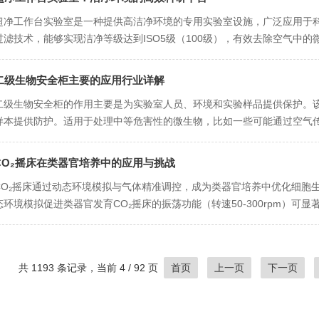
超净工作台实验室是一种提供高洁净环境的专用实验室设施，广泛应用于
过滤技术，能够实现洁净等级达到ISO5级（100级），有效去除空气中
境。2、高效操作：可根据需要提供垂直流或水平流的洁净空气环...
二级生物安全柜主要的应用行业详解
二级生物安全柜的作用主要是为实验室人员、环境和实验样品提供保护。
样本提供防护。适用于处理中等危害性的微生物，比如一些可能通过空气传播
中没有空气在安全柜内循环，因此可以提供基本的生物和化学防护...
CO₂摇床在类器官培养中的应用与挑战
CO₂摇床通过动态环境模拟与气体精准调控，成为类器官培养中优化细胞
态环境模拟促进类器官发育CO₂摇床的振荡功能（转速50-300rpm）可
例，动态混合能避免局部代谢废物堆积，同时增强营养物...
共 1193 条记录，当前 4 / 92 页
首页
上一页
下一页