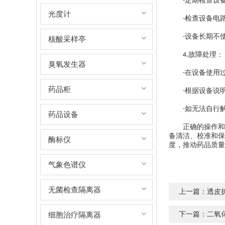
定期检查设
-
光度计
检查设备电
-
设备长期不
-
核酸采样亭
故障处理：
4.
臭氧发生器
在设备使用
-
药品柜
根据设备说
-
如无法自行
-
药品设备
正确的操作和维
备清洁、校准和保
酶标仪
度，推动药品质量
气象色谱仪
无菌检查隔离器
上一篇：
透皮
下一篇：
二氧
细胞治疗隔离器