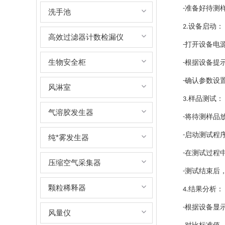
准备好待测
-
洗手池
设备启动：
2.
高效过滤器计数检漏仪
打开设备电
-
生物安全柜
根据设备提
-
确认参数设
-
风淋室
样品测试：
3.
气溶胶发生器
将待测样品
-
启动测试程
-
纯*雾发生器
在测试过程
-
压缩空气采集器
测试结束后
-
颗粒稀释器
结果分析：
4.
根据设备显
-
风量仪