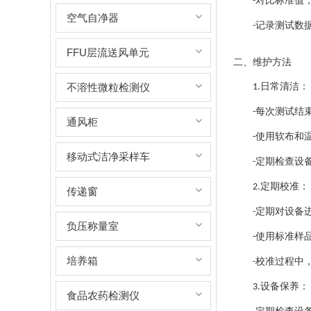
对比标准值
-
空气自净器
记录测试数
-
FFU层流送风单元
二、维护方法
不溶性微粒检测仪
日常清洁：
1.
每次测试结
-
通风柜
使用软布和
-
移动式洁净采样车
定期检查设
-
定期校准：
2.
传递窗
定期对设备
-
负压称量室
使用标准样
-
培养箱
校准过程中
-
设备保养：
3.
食品农药检测仪