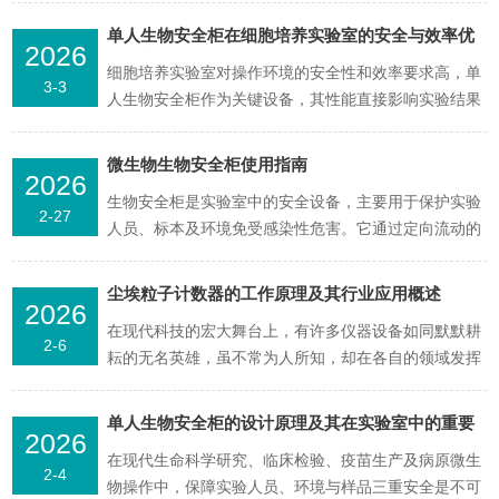
造厂房的洁净度、净化效果进行监控的作用，确保产品
单人生物安全柜在细胞培养实验室的安全与效率优
2026
的安和质量。下面整理了一些关于尘埃粒子计数器的知
化研究
细胞培养实验室对操作环境的安全性和效率要求高，单
识。一、尘埃粒子计数器的工作原理空气中的微粒如果
3-3
人生物安全柜作为关键设备，其性能直接影响实验结果
在光的照射下...
和人员安全。本研究聚焦于单人生物安全柜在细胞培养
实验室中的应用，分析其在安全和效率方面存在的问
微生物生物安全柜使用指南
2026
题，并提出针对性的优化策略，旨在为细胞培养实验室
生物安全柜是实验室中的安全设备，主要用于保护实验
的高效、安全运行提供参考。一、引言细胞培养是生物
2-27
人员、标本及环境免受感染性危害。它通过定向流动的
学、医学等领域...
空气，在柜内形成负压状态，防止气溶胶外泄，从而保
护操作人员。外界空气经过高效过滤后进入安全柜，避
尘埃粒子计数器的工作原理及其行业应用概述
2026
免样本被污染；柜内空气也经过高效过滤后排出，以保
在现代科技的宏大舞台上，有许多仪器设备如同默默耕
护环境。��分级与分型生物安全柜分为一级、二级和
2-6
耘的无名英雄，虽不常为人所知，却在各自的领域发挥
三级，根据不...
着至关重要的作用，尘埃粒子计数器便是其中之一。尘
埃粒子计数器，从名字上看，就知道它的主要任务是对
单人生物安全柜的设计原理及其在实验室中的重要
2026
尘埃粒子进行计数。它是一种用于测量洁净环境中单位
性
在现代生命科学研究、临床检验、疫苗生产及病原微生
体积内尘埃粒子大小及数量的仪器。在制药、电子、食
2-4
物操作中，保障实验人员、环境与样品三重安全是不可
品、航空航天...