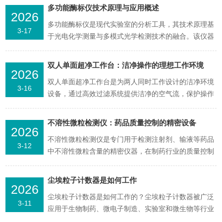
经广泛用于生物医学研究、制药、空间科学等需要洁净
多功能酶标仪技术原理与应用概述
2026
空气的操作环境。通过过滤器的过滤，超净工作台能有
多功能酶标仪是现代实验室的分析工具，其技术原理基
效地排除空气中悬浮粒子和细菌、霉菌的污染，使检验
3-17
于光电化学测量与多模式光学检测技术的融合。该仪器
操作的结果更...
通过光源系统（如氙灯、LED或卤钨灯）发射全波段
光，经滤光片或光栅单色器分光后形成特定波长的单色
双人单面超净工作台：洁净操作的理想工作环境
2026
光，垂直照射微孔板中的样品。样品中的目标分子吸收
双人单面超净工作台是为两人同时工作设计的洁净环境
或激发荧光后，剩余光信号由光电检测器（如光电二极
3-16
设备，通过高效过滤系统提供洁净的空气流，保护操作
管、光电倍增...
样品和产品免受污染。在生物实验室、制药车间、电子
装配等需要高度洁净环境的场合，这种工作台提供了理
不溶性微粒检测仪：药品质量控制的精密设备
2026
想的操作平台。双人单面超净工作台的工作原理基于层
不溶性微粒检测仪是专门用于检测注射剂、输液等药品
流净化技术。设备通过风机将室内空气吸入，经过预过
3-12
中不溶性微粒含量的精密仪器，在制药行业的质量控制
滤器去除较大...
中具有重要作用。通过精确计数和粒径分析，该设备能
够确保药品符合药典标准，保障用药安全。不溶性微粒
尘埃粒子计数器是如何工作
2026
检测仪的工作原理基于光阻法或光散射法。光阻法通过
尘埃粒子计数器是如何工作的？尘埃粒子计数器被广泛
检测微粒通过光束时引起的光强变化进行计数和粒径测
3-11
应用于生物制药、微电子制造、实验室和微生物等行业
量，具有原理...
的洁净室检测中了，可以对洁净室、无尘车间、加工制