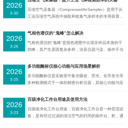
2026
压缩空气采集器（CompressedAirSampler）是用于从
3-30
工业压缩空气系统中抽取和收集气体样本的专用装置，
在压缩空气洁净度检测、水分油分含量分析和微生物监
测等质量控制活动中扮演着样品采集的关键角色。在现
气相色谱仪的“鬼峰”怎么解决
2026
代工业生产中，压缩空气作为一种清洁的动力介质被广
气相色谱仪的“鬼峰”是指色谱图中出现非样品本身的干
泛应用于气动工具驱动、仪表气源吹扫、发酵罐...
3-26
扰峰，其产生原因复杂多样，涉及仪器污染、操作不当
等多方面因素。以下将从成因分析、排查方法与解决策
略等方面进行系统阐述：一、成因分析1.仪器系统污
多功能酶标仪核心功能与应用场景解析
2026
染：进样口硅胶垫碎屑、衬管残留物或分流平板污染物
多功能酶标仪是实验室中集光吸收、荧光、化学发光等
可能在高温下挥发形成鬼峰。此外，色谱柱长期使用后
3-25
多种检测模式于一体的精密分析仪器，其核心功能与应
积累的高沸...
用场景如下：核心功能：多模式检测：支持光吸收
（200-1000nm）、荧光（激发/发射波长独立调节）、
百级净化工作台用途及使用方法
2026
化学发光（300-850nm）及时间分辨荧光等检测模式，
百级级净化工作台用途：百级净化工作台是一种层流设
满足从分子到细胞水平的多样化分析需求。高通量分...
3-23
备，是有经过过滤的清洁空气的封闭的操作台、柜，通
常是作为清洁实验室的一部分。近年来，超净工作台已