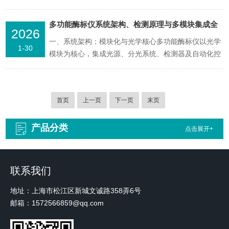
逾越的底线。单人生物安全柜（ClassIITypeA2或B2型
为主）作为专为单人操作设计的核心防护设备，凭借其
多功能酶标仪系统架构、检测原理与多模块集成全
2026
高效空气过滤系统、定向气流控制和密闭操作空间，成
解析
一、系统架构：模块化与光学核心多功能酶标仪以光学
为处理潜在感染性材料时的“安全堡垒”，被誉为实...
1-30
模块为核心，集成光源、分光系统、检测器及自动化控
制单元。光源采用高能氙灯或LED，覆盖紫外至近红外
波段（200-1000nm），通过四光栅或滤光片组实现波
长灵活选择。分光系统支持双光栅与滤光片混合光路，
首页
上一页
下一页
末页
确保激发/发射波长独立调节（如EX250-850n...
产品分类
点击展开+
联系我们
地址：上海市松江区新城文诚路358弄6号
邮箱：1572566859@qq.com