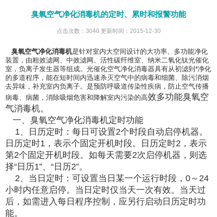
臭氧空气净化消毒机的定时、累时和报警功能
点击次数：3040 更新时间：2015-12-30
臭氧空气净化消毒机
是针对室内大空间设计的大功率、多功能净化
装置，由粗效滤网、中效滤网、活性碳纤维室、纳米二氧化钛光催化
室，负离子发生器等组成。光催化空气净化消毒器具有从初滤到*净化
的多道程序，能在短时间内迅速杀灭空气中的病毒和细菌、除污消烟
去异味，补充室内负离子。是预防呼吸道传染性疾病，防止空气传播
效多功能臭氧空
病毒、病菌，消除吸烟危害和降解室内污染的高
气消毒机。
一、臭氧空气净化消毒机定时功能
1、日历定时：每日可设置2个时段自动启停机器。
日历定时1，表示个固定开机时段。日历定时2，表示
第2个固定开机时段。如每天需要2次启停机器，则选
择“日历1”、“日历2”。
2、当日定时：可设置当日某一个运行时段，0～24
小时内任意启停。当日定时仅当天一次有效。当天过
后，如需进入每日程序控制，应另行启动日历定时功
能。