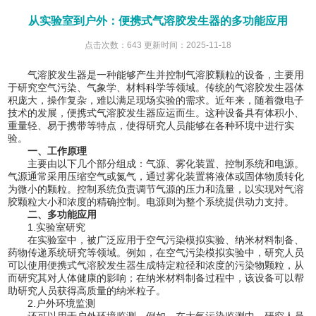
从实验室到户外：便携式气溶胶发生器的多功能应用
点击次数：643 更新时间：2025-11-18
气溶胶发生器是一种能够产生并控制气溶胶颗粒的设备，主要用
于研究空气污染、气象学、材料科学等领域。传统的气溶胶发生器体
积庞大，操作复杂，难以满足现场实验的需求。近年来，随着微电子
技术的发展，便携式气溶胶发生器应运而生。这种设备具有体积小、
重量轻、易于携带等特点，使得研究人员能够在各种环境中进行实
验。
一、工作原理
主要由以下几个部分组成：气源、雾化装置、控制系统和电源。
气源通常采用压缩空气或氮气，通过雾化装置将液体或固体物质转化
为微小的颗粒。控制系统负责调节气源的压力和流量，以实现对气溶
胶颗粒大小和浓度的精确控制。电源则为整个系统提供动力支持。
二、多功能应用
1.实验室研究
在实验室中，被广泛应用于空气污染模拟实验、纳米材料制备、
药物传递系统研究等领域。例如，在空气污染模拟实验中，研究人员
可以使用
便携式气溶胶发生器
生成特定粒径和浓度的污染物颗粒，从
而研究其对人体健康的影响；在纳米材料制备过程中，该设备可以帮
助研究人员获得高质量的纳米粒子。
2.户外环境监测
还可以用于户外环境监测。例如，在大气污染监测中，研究人员