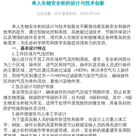
单人生物安全柜的设计与技术创新
点击次数：653 更新时间：2025-07-04
单人生物安全柜的设计与技术创新在不断推动着实验安全和操作
效率的提升。通过智能化控制系统、高效能过滤技术、节能环保设计
以及增强的操作安全性，现代
单人生物安全柜
能够满足各种复杂的实
验需求，为生命科学研究和医学实验提供强有力的支持。
一、基本设计特点
1.工作区域与气流控制
核心设计在于其工作区域和气流控制系统。通常，安全柜内部分
为三个区域：操作区、进气区和排气区。操作区是实验人员进行操作
的主要区域，进气区通过高效过滤器（HEPA）将洁净空气引入操作
区，而排气区则通过另一个HEPA过滤器将污染空气排出，确保操作
区内的气流为单向流动，避免污染物外泄。
2.负压设计与防护等级
多采用负压设计，确保操作区内的气压低于周围环境，防止有害
微生物泄漏。根据防护等级的不同，分为I级、II级和III级。其中，II级
生物安全柜较为常见，适用于处理中度危险性的微生物，具备良好的
防护性能和操作灵活性。
3.操作便捷性与人体工学设计
为了提高实验人员的操作舒适性和效率，在设计上注重人体工
学。例如，操作台面的高度和角度可以根据实验人员的身高进行调
节，减少长时间操作带来的疲劳感。此外，安全柜的视窗通常采用防
雾玻璃，确保实验人员在操作过程中有清晰的视野。