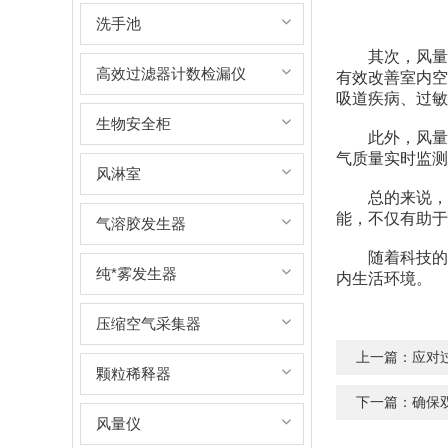
洗手池
其次，风量罩
高效过滤器计数检漏仪
有效改善室内空
吸道疾病、过敏
生物安全柜
此外，风量罩
气质量实时监
风淋室
总的来说，智
能，不仅有助于
气溶胶发生器
随着科技的不
纯*雾发生器
内生活环境。
压缩空气采集器
上一篇：
应对
颗粒稀释器
下一篇：
确保
风量仪