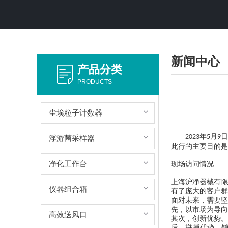
新闻中心
产品分类
PRODUCTS
尘埃粒子计数器
年
月
日
2023
5
9
浮游菌采样器
此行的主要目的是
净化工作台
现场访问情况
上海沪净器械有限
仪器组合箱
有了庞大的客户群
面对未来，需要坚
先，以市场为导向
高效送风口
其次，创新优势。
后，拼搏优势。