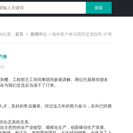
的位置：
首页
>
新闻中心
>
海外客户来访我司交流指导-沪净
沪净
07
宋樱
、工程部
王工
等同事陪同参观讲解。两位
巴基斯坦
朋友
在与我们交流后当场下了订单。
人才，良好的售后服务。经过这几年的努力奋斗，在外已经拥
长的生态系统关系。
自主把控的全产业链型、规模化生产，创新驱动生产发展。
有激情、有活力、有智慧的团队。从区域到销售，全体员工上