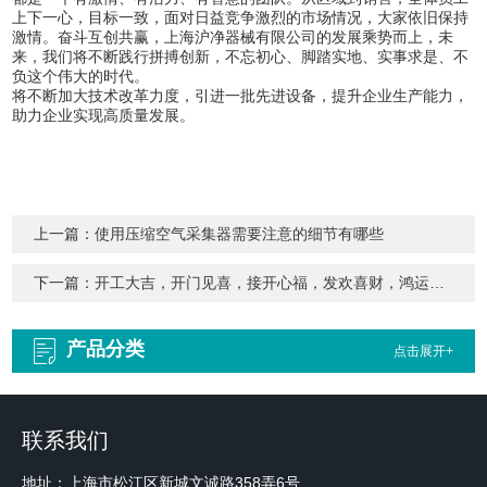
上下一心，目标一致，面对日益竞争激烈的市场情况，大家依旧保持
激情。
奋斗互创共赢，
上海沪净器械有限公司
的发展乘势而上，未
来，我们将不断践行拼搏创新，不忘初心、脚踏实地、实事求是、不
负这个伟大的时代。
将不断加大技术改革力度，引进一批先进设备，提升企业生产能力，
助力企业实现高质量发展。
上一篇：
使用压缩空气采集器需要注意的细节有哪些
下一篇：
开工大吉，开门见喜，接开心福，发欢喜财，鸿运当头
产品分类
点击展开+
联系我们
地址：上海市松江区新城文诚路358弄6号