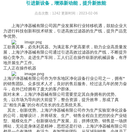
引进新设备，增添新动能，提升新效能
点击次数：1242 更新时间：2023-02-06
上海沪净器械有限公司
因
产业发展和
行业
转移机遇，鼓励企业大
力进行科技创新和技术研发，引进
高效过滤器
的生产线
，提升产品竞
争优势。
工欲善其事，必先利其器。为满足客户更高要求，助力企业高质量发
展，
上海沪净器械有限公司
通过引进
高效过滤器
的生产线
，不断提升
核心竞争力。走进生产车间，工人们正在操作崭新的机械设备，有序
地开展生产工作。
工人正在操作机器
上海沪净器械有限公司
作为华东地区净化设备行业公司之一，拥有*
的销售团队、众多技术人才，良好的售后服务。经过这几年的努力奋
斗，在外已经拥有了庞大的客户群体。
面对未来，
上海沪净器械有限公司
需要坚定其自身拥有的优势。
先，以市场为导向的大前提下，整合资源，提升效率，形成了真
正
“相生共赢"的分布式生长的生态系统关系。
其次，创新优势。
上海沪净器械有限公司
作为生产实验室净化设备
的公司，能够设计，并将研发、生产、销售全程自主把控的全产业链
型、规模化生产，创新驱动生产发展。
后，拼搏优势。销售是一场拼
搏站，无论是身体还是精神，思想还是行动，
上海沪净器械有限公司
都是一个有激情、有活力、有智慧的团队。从区域到销售，全体员工