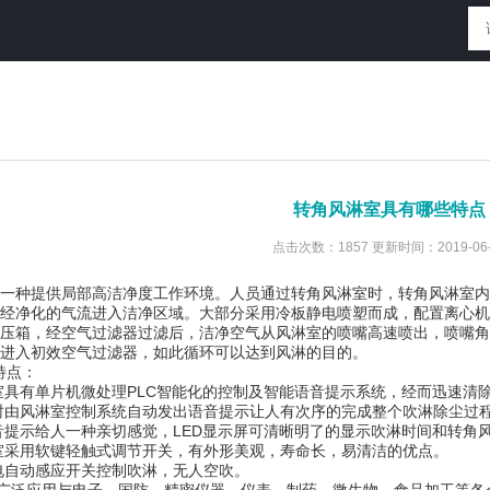
转角风淋室具有哪些特点
点击次数：1857 更新时间：2019-06-
一种提供局部高洁净度工作环境。人员通过转角风淋室时，转角风淋室内
经净化的气流进入洁净区域。大部分采用冷板静电喷塑而成，配置离心机
压箱，经空气过滤器过滤后，洁净空气从风淋室的喷嘴高速喷出，喷嘴角
收进入初效空气过滤器，如此循环可以达到风淋的目的。
特点：
具有单片机微处理PLC智能化的控制及智能语音提示系统，经而迅速清
由风淋室控制系统自动发出语音提示让人有次序的完成整个吹淋除尘过
提示给人一种亲切感觉，LED显示屏可清晰明了的显示吹淋时间和转角
采用软键轻触式调节开关，有外形美观，寿命长，易清洁的优点。
自动感应开关控制吹淋，无人空吹。