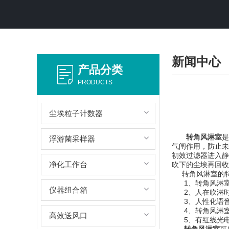
新闻中心
产品分类
PRODUCTS
尘埃粒子计数器
转角风淋室
是
浮游菌采样器
气闸作用，防止未
初效过滤器进入静
净化工作台
吹下的尘埃再回
转角风淋室的
1、转角风淋室
仪器组合箱
2、人在吹淋时
3、人性化语音
4、转角风淋室
高效送风口
5、有红线光电