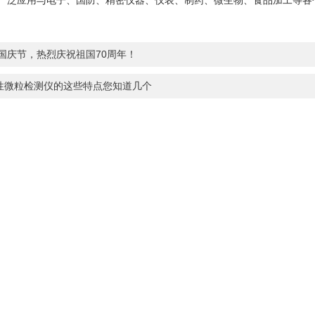
广泛应用与电子、国防、精密仪器、仪表、制药、微生物、食品加工等各
19国庆节，热烈庆祝祖国70周年！
性微粒检测仪的这些特点您知道几个