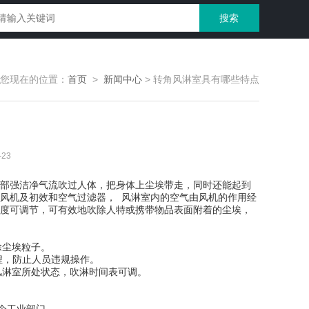
您现在的位置：
首页
>
新闻中心
>
转角风淋室具有哪些特点
23
部强洁净气流吹过人体，把身体上尘埃带走，同时还能起到
风机及初效和空气过滤器， 风淋室内的空气由风机的作用经
度可调节，可有效地吹除人特或携带物品表面附着的尘埃，
除尘埃粒子。
程，防止人员违规操作。
风淋室所处状态，吹淋时间表可调。