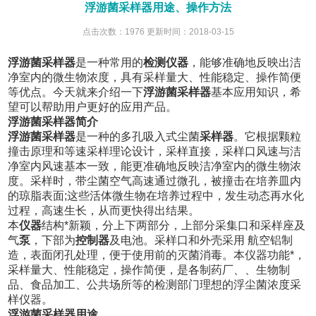
浮游菌采样器用途、操作方法
点击次数：1976 更新时间：2018-03-15
浮游菌采样器
是一种常用的
检测仪器
，能够准确地反映出洁
净室内的微生物浓度，具有采样量大、性能稳定、操作简便
等优点。今天
就
来介绍一下
浮游
菌
采样器
基本应用知识，希
望可以帮助用户更好的应用产品。
浮游菌采样器简介
浮游菌采样器
是一种的多孔吸入式尘菌
采样器
。它根据颗粒
撞击原理和等速采样理论设计，采样直接，采样口风速与洁
净室内风速基本一致，能更准确地反映洁净室内的微生物浓
度。采样时，带尘菌空气高速通过微孔，被撞击在培养皿内
的琼脂表面;这些活体微生物在培养过程中，发生动态再水化
过程，高速生长，从而更快得出结果。
本
仪器
结构*新颖，分上下两部分，上部分采集口和采样座及
气
泵
，下部为
控制器
及电池。采样口和外壳采用 航空铝制
造，表面闭孔处理，便于使用前的灭菌消毒。本仪器功能*，
采样量大、性能稳定，操作简便，是各制药厂、、生物制
品、食品加工、公共场所等的检测部门理想的浮尘菌浓度采
样仪器。
浮游菌采样器用途