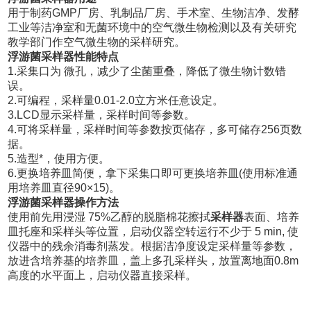
用于制药GMP厂房、乳制品厂房、手术室、生物洁净、发酵
工业等洁净室和无菌环境中的空气微生物检测以及有关研究
教学部门作空气微生物的采样研究。
浮游菌采样器性能特点
1.采集口为 微孔，减少了尘菌重叠，降低了微生物计数错
误。
2.可编程，采样量0.01-2.0立方米任意设定。
3.LCD显示采样量，采样时间等参数。
4.可将采样量，采样时间等参数按页储存，多可储存256页数
据。
5.造型*，使用方便。
6.更换培养皿简便，拿下采集口即可更换培养皿(使用标准通
用培养皿直径90×15)。
浮游菌采样器操作方法
使用前先用浸湿 75%乙醇的脱脂棉花擦拭
采样器
表面、培养
皿托座和采样头等位置，启动仪器空转运行不少于 5 min, 使
仪器中的残余消毒剂蒸发。根据洁净度设定采样量等参数，
放进含培养基的培养皿，盖上多孔采样头，放置离地面0.8m
高度的水平面上，启动仪器直接采样。