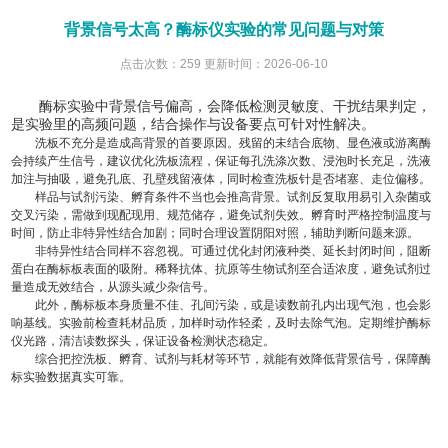
背景信号太高？酶标仪实验的常见问题与对策
点击次数：259 更新时间：2026-06-10
酶标实验中背景信号偏高，会降低检测灵敏度、干扰结果判定，
是实验里的高频问题，结合操作与设备要点可针对性解决。
洗板不充分是造成高背景的首要原因。残留的未结合底物、显色液或游离酶
会持续产生信号，建议优化洗板流程，保证每孔洗涤次数、浸泡时长充足，洗液
加注与抽吸，避免孔底、孔壁残留液体，同时检查洗板针是否堵塞、走位偏移。
样品与试剂污染、孵育条件不当也会推高背景。试剂反复取用易引入杂菌或
交叉污染，需做到现配现用、规范储存，避免试剂失效。孵育时严格控制温度与
时间，防止非特异性结合加剧；同时合理设置阴阳对照，辅助判断问题来源。
非特异性结合同样不容忽视。可通过优化封闭液种类、延长封闭时间，阻断
蛋白在酶标板表面的吸附。稀释抗体、抗原等生物试剂至合适浓度，避免试剂过
量造成无效结合，从源头减少杂信号。
此外，酶标板本身质量不佳、孔间污染，或是读数前孔内出现气泡，也会影
响基线。实验前检查耗材品质，加样时动作轻柔，及时去除气泡。定期维护酶标
仪光路，清洁读数探头，保证设备检测状态稳定。
综合把控洗板、孵育、试剂与耗材等环节，就能有效降低背景信号，保障酶
标实验数据真实可靠。