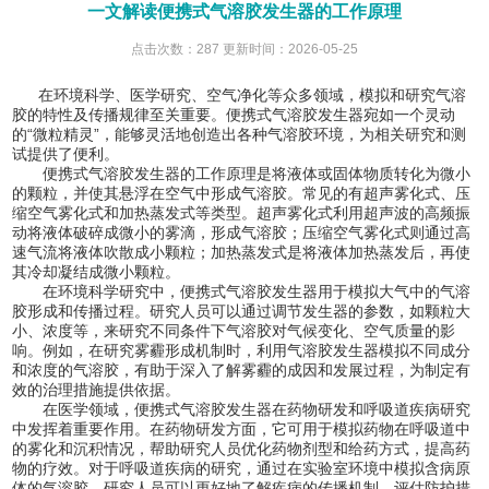
一文解读便携式气溶胶发生器的工作原理
点击次数：287 更新时间：2026-05-25
在环境科学、医学研究、空气净化等众多领域，模拟和研究气溶
胶的特性及传播规律至关重要。便携式气溶胶发生器宛如一个灵动
的“微粒精灵”，能够灵活地创造出各种气溶胶环境，为相关研究和测
试提供了便利。
便携式气溶胶发生器的工作原理是将液体或固体物质转化为微小
的颗粒，并使其悬浮在空气中形成气溶胶。常见的有超声雾化式、压
缩空气雾化式和加热蒸发式等类型。超声雾化式利用超声波的高频振
动将液体破碎成微小的雾滴，形成气溶胶；压缩空气雾化式则通过高
速气流将液体吹散成小颗粒；加热蒸发式是将液体加热蒸发后，再使
其冷却凝结成微小颗粒。
在环境科学研究中，便携式气溶胶发生器用于模拟大气中的气溶
胶形成和传播过程。研究人员可以通过调节发生器的参数，如颗粒大
小、浓度等，来研究不同条件下气溶胶对气候变化、空气质量的影
响。例如，在研究雾霾形成机制时，利用气溶胶发生器模拟不同成分
和浓度的气溶胶，有助于深入了解雾霾的成因和发展过程，为制定有
效的治理措施提供依据。
在医学领域，便携式气溶胶发生器在药物研发和呼吸道疾病研究
中发挥着重要作用。在药物研发方面，它可用于模拟药物在呼吸道中
的雾化和沉积情况，帮助研究人员优化药物剂型和给药方式，提高药
物的疗效。对于呼吸道疾病的研究，通过在实验室环境中模拟含病原
体的气溶胶，研究人员可以更好地了解疾病的传播机制，评估防护措