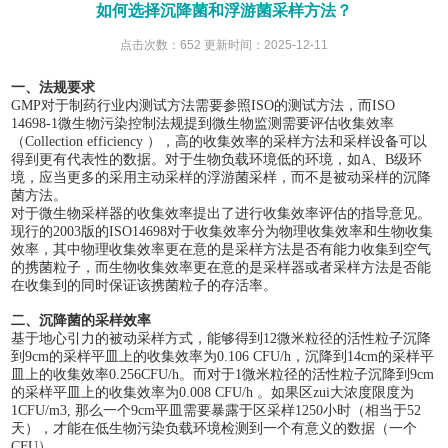
如何选择沉降菌和浮游菌采样方法？
点击次数：652 更新时间：2025-12-11
一、法规要求
GMP对于制药行业内测试方法需要参照ISO的测试方法，而ISO
14698-1微生物污染控制法规提到微生物监测需要评估收集效率
（Collection efficiency ），高的收集效率的采样方法和采样设备可以
得到更有代表性的数据。对于生物负载环境低的环境，如A、B级环
境，应当更多的采用主动采样的浮游菌采样，而不是被动采样的沉降
菌方法。
对于微生物采样器的收集效率提出了进行收集效率评估的指导意见。
现行的
2003版的ISO14698对于收集效率分为物理收集效率和生物收集
效率，其中物理收集效率更在意的是采样方法是否有能力收集到空气
的携菌粒子，而生物收集效率更在意的是采样器或者采样方法是否能
在收集到的同时保证该携菌粒子的存活率。
二、沉降菌的采样效率
基于地心引力的被动采样方式，能够得到
12微米粒径的活性粒子沉降
到9cm的采样平皿上的收集效率为0.106 CFU/h，沉降到14cm的采样平
皿上的收集效率0.256CFU/h。而对于1微米粒径的活性粒子沉降到9cm
的采样平皿上的收集效率为0.008 CFU/h 。如果区zui大浓度限度为
1CFU/m3, 那么一个9cm平皿需要暴露于区采样1250小时（相当于52
天），才能在低生物污染负载环境检测到一个有意义的数据（一个
CFU）。