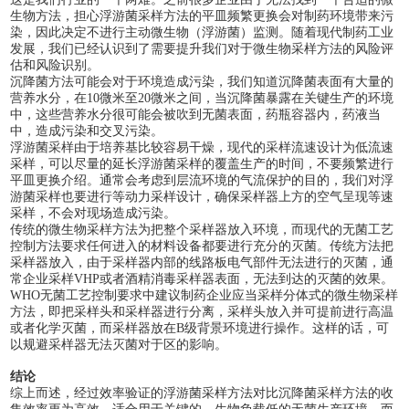
生物方法，担心浮游菌采样方法的平皿频繁更换会对制药环境带来污
染，因此决定不进行主动微生物（浮游菌）监测。随着现代制药工业
发展，我们已经认识到了需要提升我们对于微生物采样方法的风险评
估和风险识别。
沉降菌方法可能会对于环境造成污染，我们知道沉降菌表面有大量的
营养水分，在
10微米至20微米之间，当沉降菌暴露在关键生产的环境
中，这些营养水分很可能会被吹到无菌表面，药瓶容器内，药液当
中，造成污染和交叉污染。
浮游菌采样由于培养基比较容易干燥，现代的采样流速设计为低流速
采样，可以尽量的延长浮游菌采样的覆盖生产的时间，不要频繁进行
平皿更换介绍。通常会考虑到
层流环境的气流保护的目的，我们对浮
游菌采样也要进行等动力采样设计，确保采样器上方的空气呈现等速
采样，不会对现场造成污染。
传统的微生物采样方法为把整个采样器放入
环境，而现代的无菌工艺
控制方法要求任何进入的材料设备都要进行充分的灭菌。传统方法把
采样器放入，由于采样器内部的线路板电气部件无法进行的灭菌，通
常企业采样VHP或者酒精消毒采样器表面，无法到达的灭菌的效果。
WHO无菌工艺控制要求中建议制药企业应当采样分体式的微生物采样
方法，即把采样头和采样器进行分离，采样头放入并可提前进行高温
或者化学灭菌，而采样器放在B级背景环境进行操作。这样的话，可
以规避采样器无法灭菌对于区的影响。
结论
综上而述，经过效率验证的浮游菌采样方法对比沉降菌采样方法的收