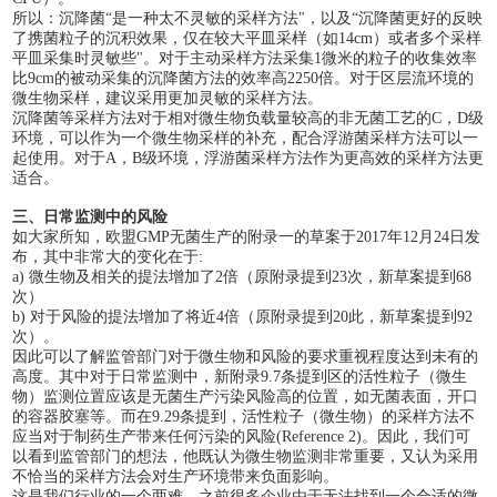
所以：沉降菌
“是一种太不灵敏的采样方法"，以及“沉降菌更好的反映
了携菌粒子的沉积效果，仅在较大平皿采样（如14cm）或者多个采样
平皿采集时灵敏些"。对于主动采样方法采集1微米的粒子的收集效率
比9cm的被动采集的沉降菌方法的效率高2250倍。对于区层流环境的
微生物采样，建议采用更加灵敏的采样方法。
沉降菌等采样方法对于相对微生物负载量较高的非无菌工艺的
C，D级
环境，可以作为一个微生物采样的补充，配合浮游菌采样方法可以一
起使用。对于A，B级环境，浮游菌采样方法作为更高效的采样方法更
适合。
三、日常监测中的风险
如大家所知，欧盟
GMP无菌生产的附录一的草案于2017年12月24日发
布，其中非常大的变化在于:
a) 微生物及相关的提法增加了2倍（原附录提到23次，新草案提到68
次）
b) 对于风险的提法增加了将近4倍（原附录提到20此，新草案提到92
次）。
因此可以了解监管部门对于微生物和风险的要求重视程度达到未有的
高度。其中对于日常监测中，新附录
9.7条提到区的活性粒子（微生
物）监测位置应该是无菌生产污染风险高的位置，如无菌表面，开口
的容器胶塞等。而在9.29条提到，活性粒子（微生物）的采样方法不
应当对于制药生产带来任何污染的风险(Reference 2)。因此，我们可
以看到监管部门的想法，他既认为微生物监测非常重要，又认为采用
不恰当的采样方法会对生产环境带来负面影响。
这是我们行业的一个两难。之前很多企业由于无法找到一个合适的微