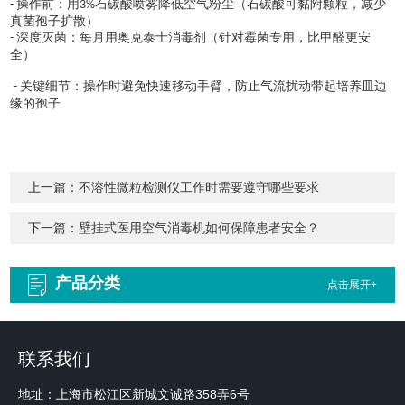
操作前：用
石碳酸喷雾降低空气粉尘（石碳酸可黏附颗粒，减少
-
3%
真菌孢子扩散）
深度灭菌：每月用奥克泰士消毒剂（针对霉菌专用，比甲醛更安
-
全）
关键细节：操作时避免快速移动手臂，防止气流扰动带起培养皿边
-
缘的孢子
上一篇：
不溶性微粒检测仪工作时需要遵守哪些要求
下一篇：
壁挂式医用空气消毒机如何保障患者安全？
产品分类
点击展开+
联系我们
地址：上海市松江区新城文诚路358弄6号