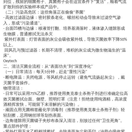
到位，残留的细菌孢子、真菌孢子会在适宜条件下
“复活"，顺着气流
扩散到你的实验样本或产品中。
（二）污染高危区：这些角落正在偷偷
“养菌"
高效过滤器边缘：密封胶条老化、螺丝松动会导致未过滤空气渗
-
入，形成“污染通道"。
台面凹槽与边缘：移液管打翻、培养基滴落时，液体渗入缝隙形成
-
生物膜，普通擦拭无法杀灭
紫外灯表面：灯管表面的灰尘会吸收紫外线，导致灭菌效率下降
50%
以上。
回风孔与预过滤器：长期不清理，堆积的灰尘成为微生物滋生的
“温
床"。
Oxytech
二、清洁灭菌全流程：从
“表面功夫"到“深度净化"
（一）日常清洁：每天
分钟，赶走“显性污染"
5
断电降温：关闭电源，等风机停止运转（避免气流扬起灰尘），戴
-
灭菌手套操作。
物理清洁：
日常可以采用
乙醇，推荐使用奥克泰士杀孢子剂进行准确定位高
-
75%
效灭菌擦拭台面、侧壁、照明灯罩（注意！拒绝使用纯酒精，高浓度
酒精挥发快，可能留下未溶解的污染物）。
顽固点用无菌棉签蘸化学消毒剂（推荐使用奥克泰士杀孢子剂）轻
-
轻刮擦，忌用钢丝球等划伤表面。
边角缝隙用灭菌镊子夹纱布条深入清洁，别放过任何“卫生死角"。
-
重点部件护理：
紫外灯用无水乙醇棉球擦拭，去除表面灰尘和手印（油脂会吸收紫
-