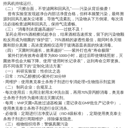
持风机持续运行。
（二）
“只擦台面，不管滤网和回风孔"——污染从背后偷袭！
曾有实验室发现超净台内部洁净度合格，但样本频繁污染，最终溯
源到回风孔被灰尘堵塞，导致气流紊乱，污染物从下方倒灌。每次清
洁必须检查滤网和回风孔，保持气流通畅。
（三）
“消毒剂浓度越高越好"——过犹不及！
某药企用
酒精擦拭超净台，结果酒精迅速挥发，留下的污染物颗
95%
粒反而成为细菌的“保护层"。
酒精的渗透性最佳，能同时杀灭细
75%
菌和部分真菌；高浓度酒精仅适用于玻璃器皿表面的快速消毒。
（四）
“灭菌时间越长，效果越好"——紫外灯也有“寿命极限"
紫外灯的有效寿命通常为
小时，超过后即使继续照射，灭
800-1000
菌效率也会大幅下降。使用“使用时长记录表"，达到寿命立即更换。
四不同场景下的
“定制化清洁方案"
（一）
科研实验室：性价比之选
日常：
乙醇擦拭
紫外灯
分钟
-
75%
+
30
周维护：使用奥克泰士杀孢子剂进行专消处理
生物指示剂监测
-
+
（二）
制药企业：合规至上
每次使用后：先用注射用水冲洗台面，再用
异丙醇消毒，奥克泰
-
70%
士杀孢子剂作为最终清洁灭菌试剂。
每周：
灭菌
高效过滤器检漏（需记录在
批生产记录中），
-
VHP
+
GMP
使用奥克泰士杀孢子剂进行全区消杀。
必做项：定期进行洁净度认证（
级标准），定期使用奥克泰士
-
ISO 6
杀孢子剂进行周期维护，排除爆发隐患。
（三）
植物组织培养：警惕真菌污染