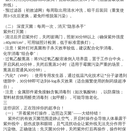
外线）。
预过滤器（初效滤网）每周取出用清水冲洗，晾干后装回（重复使
-
用
次后更换，避免纤维脱落污染）。
3-5
（二）
深度灭菌：每周一次，消灭
“隐形杀手"
紫外灯灭菌：
清洁后开启紫外灯，关闭玻璃门，照射
分钟以上（确保紫外强度
-
30
≥
μ
²，可用辐照计检测，低于标准需换灯）。
40
W/cm
注意！紫外灯对真菌孢子杀灭效率较低，建议配合化学消毒。
-
化学消毒
“组合拳"：
过氧乙酸熏蒸：将
过氧乙酸溶液倒入培养皿，置于工作台中央，
-
5%
开启风机
分钟，关闭后熏蒸
小时（适用于霉菌污染严重的场景，
10
2
熏蒸后需通风
分钟）。
30
汽化*（
）：使用专用发生器，通过低温汽化技术让*分子渗透到
-
VHP
缝隙中，
分钟即可达到
杀灭效果（适合频繁使用的制药级超净
30
6-log
台）。
注意：金属部件避免接触含氯消毒剂（如次氯酸钠），以防腐蚀；
-
塑料材质慎用醛类消毒剂（如甲醛），可能导致老化。
三
这些误区，正在毁掉你的超净台！
（一）
“开着紫外灯操作，边照边灭菌"——大错特错！
紫外灯的有效灭菌范围是静止空气，开启时操作会导致人体暴露于
紫外线中，损伤皮肤和眼睛，且气流扰动会让紫外线无法充分作用于
污染物。正确做法：先灭菌
分钟，关闭紫外灯后再操作，操作时保
30