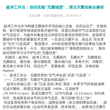
超净工作台：你的实验“无菌城堡”，清洁灭菌攻略全解析
点击次数：1086 更新时间：2025-05-14
超净工作台作为构建无菌操作环境的核心设备，在药品生产、生物实
验、医疗检测等领域发挥着关键作用。其通过高效空气过滤系统与定
向气流设计，为操作对象提供洁净度符合要求的局部空间，是保障无
菌操作可靠性的重要技术支撑。一旦清洁灭菌不当，就会从
“安全堡
垒"沦为“污染温床"。数据显示，
的实验室微生物污染事故与超净
60%
台维护不当有关，今天，我们就来聊聊这个“最熟悉的陌生人"，教你
如何用科学方法守护它的“无菌结界"。
关键词：超净台、超净工作台、无菌操作、无菌生产、无菌模拟、
无菌验证、微生物、微生物限度、微生物污染、杀孢子剂、消毒剂、
奥克泰士杀孢子剂、药品生产、质量检测、环境监测、生物实验
Oxytech
一、超净工作台：无菌世界的
“空气净化器"还是“污染源"？
（一）工作原理：无菌空气是如何炼成的？
超净台的核心是一套
“过滤
送风
净化"系统：外界空气经初效滤网
-
-
过滤大颗粒，再通过高效过滤器（
，过滤效率
HEPA
≥
×
μ
）变成无菌空气，以均匀风速（
）吹向操
99.995%
0.3
m
0.3-0.6m/s
作区，形成垂直或水平的洁净气流层，将污染物“拒之门外"。
但这套系统有两个致命弱点：滤网会堵塞（灰尘堆积降低风速），操
作区会残留微生物（比如培养基泼洒、样本残渣）。如果清洁灭菌不