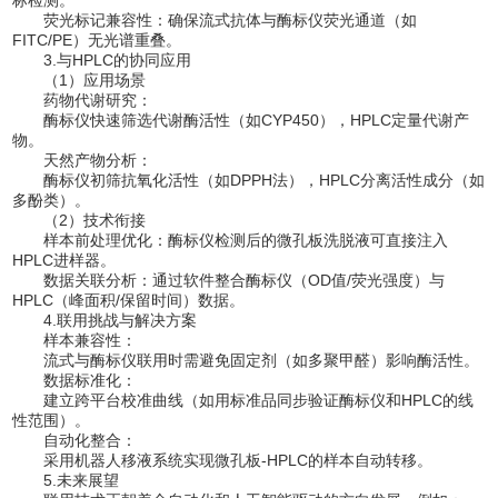
荧光标记兼容性：确保流式抗体与酶标仪荧光通道（如
FITC/PE）无光谱重叠。
3.与HPLC的协同应用
（1）应用场景
药物代谢研究：
酶标仪快速筛选代谢酶活性（如CYP450），HPLC定量代谢产
物。
天然产物分析：
酶标仪初筛抗氧化活性（如DPPH法），HPLC分离活性成分（如
多酚类）。
（2）技术衔接
样本前处理优化：酶标仪检测后的微孔板洗脱液可直接注入
HPLC进样器。
数据关联分析：通过软件整合酶标仪（OD值/荧光强度）与
HPLC（峰面积/保留时间）数据。
4.联用挑战与解决方案
样本兼容性：
流式与酶标仪联用时需避免固定剂（如多聚甲醛）影响酶活性。
数据标准化：
建立跨平台校准曲线（如用标准品同步验证酶标仪和HPLC的线
性范围）。
自动化整合：
采用机器人移液系统实现微孔板-HPLC的样本自动转移。
5.未来展望