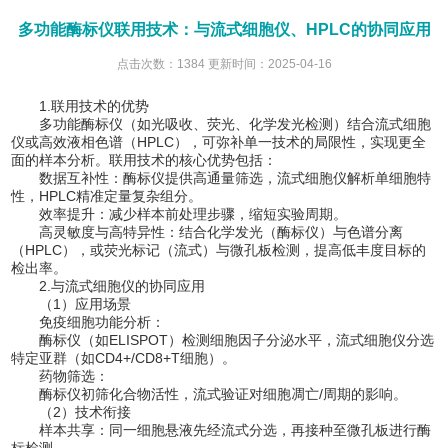
多功能酶标仪联用技术：与流式细胞仪、HPLC的协同应用
点击次数：1384 更新时间：2025-04-16
1.联用技术的优势
多功能酶标仪（如光吸收、荧光、化学发光检测）结合流式细胞
仪或高效液相色谱（HPLC），可弥补单一技术的局限性，实现更全
面的样本分析。联用技术的核心优势包括：
数据互补性：酶标仪提供高通量筛选，流式细胞仪解析单细胞特
性，HPLC精准定量复杂组分。
效率提升：减少样本前处理步骤，缩短实验周期。
高灵敏度与高特异性：结合化学发光（酶标仪）与色谱分离
（HPLC），或荧光标记（流式）与微孔板检测，提高低丰度目标的
检出率。
2.与流式细胞仪的协同应用
（1）应用场景
免疫细胞功能分析：
酶标仪（如ELISPOT）检测细胞因子分泌水平，流式细胞仪分选
特定亚群（如CD4+/CD8+T细胞）。
药物筛选：
酶标仪初筛化合物活性，流式验证对细胞凋亡/周期的影响。
（2）技术衔接
样本共享：同一细胞悬液先经流式分选，再接种至微孔板进行酶
标检测。