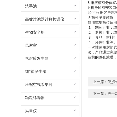
排液槽有分体式
8.
洗手池
机身所有安装口
9.
可根据客户需
10.
无菌检测集菌仪
高效过滤器计数检漏仪
封闭式集菌仪适用
１、制药行业：纯
生物安全柜
２、器械行业：纯
３、食品、饮料行
４、环保行业等。
风淋室
一次性使用封闭
验，产品
通过完
结构的微孔滤膜，
气溶胶发生器
纯*雾发生器
上一篇：
便携
压缩空气采集器
下一篇：
关于
颗粒稀释器
风量仪