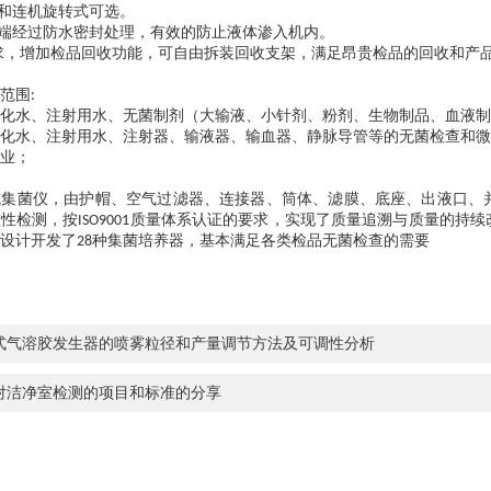
和连机旋转式可选。
端经过防水密封处理，有效的防止液体渗入机内。
求，增加检品回收功能，可自由拆装回收支架，满足昂贵检品的回收和产
范围
:
化水、注射用水、无菌制剂（大输液、小针剂、粉剂、生物制品、血液制
化水、注射用水、注射器、输液器、输血器、静脉导管等的无菌检查和微
业；
式集菌仪，由护帽、空气过滤器、连接器、筒体、滤膜、底座、出液口、
整性检测，按
质量体系认证的要求，实现了质量追溯与质量的持续
ISO9001
设计开发了
种集菌培养器，基本满足各类检品无菌检查的需要
28
式气溶胶发生器的喷雾粒径和产量调节方法及可调性分析
对洁净室检测的项目和标准的分享