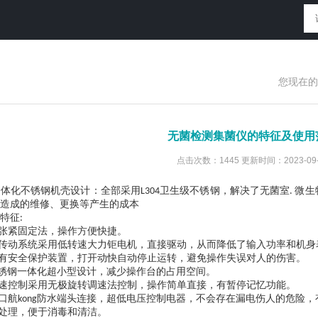
您现在的
无菌检测集菌仪的特征及使用
点击次数：1445 更新时间：2023-09-
一体化不锈钢机壳设计：全部采用
卫生级不锈钢，解决了无菌室
微生
L304
.
造成的维修、更换等产生的成本
特征
:
张紧固定法，操作方便快捷。
传动系统采用低转速大力钜电机，直接驱动，从而降低了输入功率和机身
有安全保护装置，打开动快自动停止运转，避免操作失误对人的伤害。
锈钢一体化超小型设计，减少操作台的占用空间。
速控制采用无极旋转调速法控制，操作简单直接，有暂停记忆功能。
口航
防水端头连接，超低电压控制电器，不会存在漏电伤人的危险，
kong
处理，便于消毒和清洁。