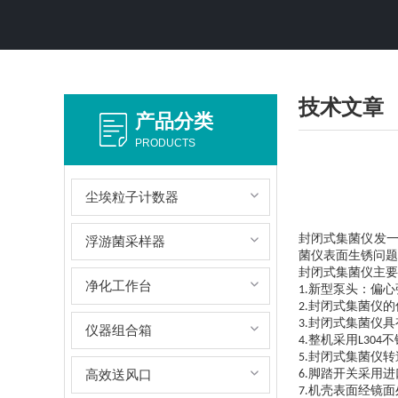
技术文章
产品分类
PRODUCTS
尘埃粒子计数器
封闭式集菌仪发
浮游菌采样器
菌仪表面生锈问题
封闭式集菌仪主要
净化工作台
新型泵头：偏心
1.
封闭式集菌仪的
2.
封闭式集菌仪具
3.
仪器组合箱
整机采用
不
4.
L304
封闭式集菌仪转
5.
高效送风口
脚踏开关采用进
6.
机壳表面经镜面
7.