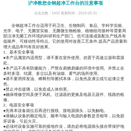
沪净教您全钢超净工作台的注意事项
点击次数：1433 更新时间：2023-05-31
全钢超净工作台适用于药卫生、生物制药、食品、学科学实验、
光学、电子、无菌室实验、无菌微生物检验、植物组培接种等需要局
部洁净无菌工作环境的科研和生产部门。也可连接成装配生产线具有
低噪声、可移动性等特点。它的使用对改善工艺条件
提高产品质量和
,
增大成品率均有良好效果。
、基本安全事项
1
●本产品属室内适用型，请不要在室外使用。勿置于高速尘源和震源
处。
●本产品不具有防爆能力，严禁在易燃易爆的环境中使用。并禁止在
多时多湿、结露、多尘以及有油烟、雾气的场所使用。
●请不要用挥发油、稀释剂等擦拭本体，以免伤及漆尘或引起漆尘变
色。
●禁止冲击玻璃，以免造成人体伤害。
●确保维修空间及便于风机、过滤器的更换及电器元器件、线路的检
修。
、电器安全事项
2
●先将本设备就位后再进行接线、接电源插头，以免触电。
●请确认设备的额定电压、频率与输入电源的参数是否相等，以免损
坏设备，引起火灾。
●必须对设备实施可靠的接地作业，请勿必将电源插头接在带保护地