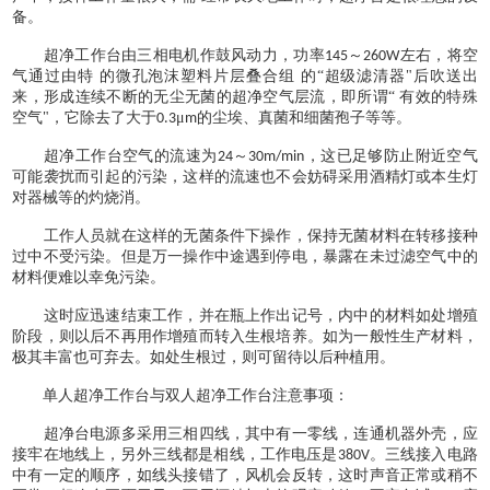
备。
超净工作台由三相电机作鼓风动力，功率
～
左右，将空
145
260W
气通过由特 的微孔泡沫塑料片层叠合组 的“超级滤清器"后吹送出
来，形成连续不断的无尘无菌的超净空气层流，即所谓“ 有效的特殊
空气"，它除去了大于
μ
的尘埃、真菌和细菌孢子等等。
0.3
m
超净工作台空气的流速为
～
，这已足够防止附近空气
24
30m/min
可能袭扰而引起的污染，这样的流速也不会妨碍采用酒精灯或本生灯
对器械等的灼烧消。
工作人员就在这样的无菌条件下操作，保持无菌材料在转移接种
过中不受污染。但是万一操作中途遇到停电，暴露在未过滤空气中的
材料便难以幸免污染。
这时应迅速结束工作，并在瓶上作出记号，内中的材料如处增殖
阶段，则以后不再用作增殖而转入生根培养。如为一般性生产材料，
极其丰富也可弃去。如处生根过，则可留待以后种植用。
单人超净工作台与双人超净工作台注意事项：
超净台电源多采用三相四线，其中有一零线，连通机器外壳，应
接牢在地线上，另外三线都是相线，工作电压是
。三线接入电路
380V
中有一定的顺序，如线头接错了，风机会反转，这时声音正常或稍不