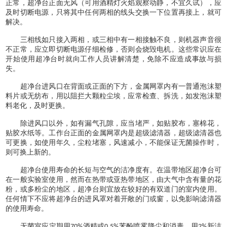
正常，超净台正面无风（可用酒精灯火焰观察动静，不宜久试），应
及时切断电源，只将其中任何两相的线头交换一下位置再接上，就可
解决。
三相线如只接入两相，或三相中有一相接触不良，则机器声音很
不正常，应立即切断电源仔细检修，否则会烧毁电机。这些常识应在
开始使用超净台时就向工作人员讲解清楚，免除不应造成事故与损
失。
超净台进风口在背面或正面的下方，金属网罩内有一普通泡沫塑
料片或无纺布，用以阻拦大颗粒尘埃，应常检查、拆洗，如发泡沫塑
料老化，及时更换。
除进风口以外，如有漏气孔隙，应当堵严，如贴胶布，塞棉花，
贴胶水纸等。工作台正面的金属网罩内是超级滤清器，超级滤清器也
可更换，如使用年久，尘粒堵塞，风速减小，不能保证无菌操作时，
则可换上新的。
超净台使用寿命的长短与空气的洁净度有。在温带地区超净台可
在一般实验室使用，然而在热带或亚热带地区，由大气中含有量的花
粉，或多粉尘的地区，超净台则宜放在较好的有双道门的室内使用。
任何情下不应将超净台的进风罩对着开敞的门或窗，以免影响滤清器
的使用寿命。
无菌室应定期用
酒精或
苯酚喷雾降尘和消毒，用
新洁
70%
0.5%
2%