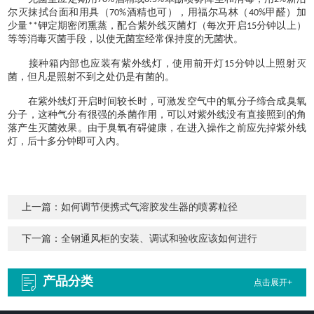
尔灭抹拭台面和用具（
酒精也可），用福尔马林（
甲醛）加
70%
40%
少量
钾定期密闭熏蒸，配合紫外线灭菌灯（每次开启
分钟以上）
**
15
等等消毒灭菌手段，以使无菌室经常保持度的无菌状。
接种箱内部也应装有紫外线灯，使用前开灯
分钟以上照射灭
15
菌，但凡是照射不到之处仍是有菌的。
在紫外线灯开启时间较长时，可激发空气中的氧分子缔合成臭氧
分子，这种气分有很强的杀菌作用，可以对紫外线没有直接照到的角
落产生灭菌效果。由于臭氧有碍健康，在进入操作之前应先掉紫外线
灯，后十多分钟即可入内。
上一篇：
如何调节便携式气溶胶发生器的喷雾粒径
下一篇：
全钢通风柜的安装、调试和验收应该如何进行
产品分类
点击展开+