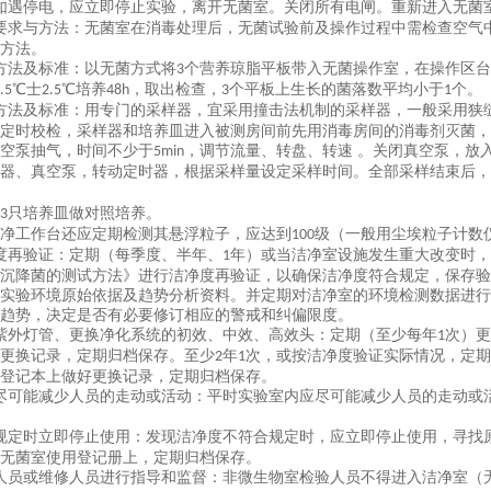
如遇停电，应立即停止实验，离开无菌室。关闭所有电闸。重新进入无菌
要求与方法：无菌室在消毒处理后，无菌试验前及操作过程中需检查空气
方法。
方法及标准：以无菌方式将
个营养琼脂平板带入无菌操作室，在操作区台
3
℃士
℃培养
，取出检查，
个平板上生长的菌落数平均小于
个。
.5
2.5
48h
3
1
方法及标准：用专门的采样器，宜采用撞击法机制的采样器，一般采用狭
定时校检，采样器和培养皿进入被测房间前先用消毒房间的消毒剂灭菌，
空泵抽气，时间不少于
，调节流量、转盘、转速 。关闭真空泵，放
5min
器、真空泵，转动定时器，根据采样量设定采样时间。全部采样结束后，
。
只培养皿做对照培养。
3
净工作台还应定期检测其悬浮粒子，应达到
级（一般用尘埃粒子计数
100
度再验证：定期（每季度、半年、
年）或当洁净室设施发生重大改变时，
1
沉降菌的测试方法》进行洁净度再验证，以确保洁净度符合规定，保存验
实验环境原始依据及趋势分析资料。并定期对洁净室的环境检测数据进行
趋势，决定是否有必要修订相应的警戒和纠偏限度。
紫外灯管、更换净化系统的初效、中效、高效头：定期（至少每年
次）更
1
更换记录，定期归档保存。至少
年
次，或按洁净度验证实际情况，定期
2
1
登记本上做好更换记录，定期归档保存。
尽可能减少人员的走动或活动：平时实验室内应尽可能减少人员的走动或
规定时立即停止使用：发现洁净度不符合规定时，应立即停止使用，寻找
无菌室使用登记册上，定期归档保存。
人员或维修人员进行指导和监督：非微生物室检验人员不得进入洁净室（