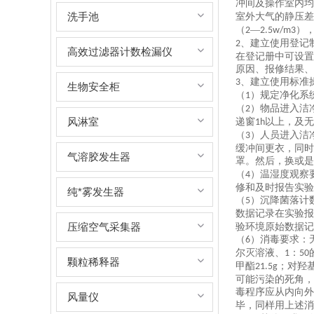
冲间及操作室内均
洗手池
室外大气的静压差
（
—
）
2
2.5w/m3
、建立使用登记
2
高效过滤器计数检漏仪
在登记册中可设置
原因、报修结果、
、建立使用标准
3
生物安全柜
（
）规定净化系
1
（
）物品进入洁
2
风淋室
递窗
以上，及无
1h
（
）人员进入洁
3
缓冲间更衣，同时
气溶胶发生器
罩。然后，换或是
（
）温湿度观察
4
修和及时报告实验
纯*雾发生器
（
）沉降菌落计
5
数据记录在实验报
压缩空气采集器
验环境原始数据记
（
）消毒要求：
6
尔灭溶液、
：
1
50
颗粒稀释器
甲酯
；对羟
21.5g
可能污染的死角，
毒程序应从内向外
风量仪
毕，同样用上述消