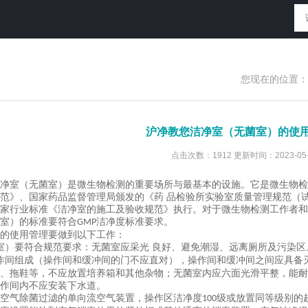
您现在的位置：
沪净教您洁净室（无菌室）的使
点击次数：1912 更新时间：2023-05-
净室（无菌室）是微生物检测的重要场所与最基本的设施。它是微生物检
范》、国家药品监督管理局颁发的《药
品检验所实验室质量管理规范（
家行业标准《洁净室的施工及验收规范》执行。对于微生物检测工作者和
室）的标准要符合
洁净度标准要求。
GMP
的使用管理要做到以下工作：
室）要符合规范要求：无菌室应采光 良好、避免潮湿、远离厕所及污染区
作间组成（操作间和缓冲间的门不应直对），操作间和缓冲间之间应具备
、拖鞋等，不应放置培养箱和其他杂物；无菌室内应六面光滑平整，能耐
作间内不应安装下水道。
空气除菌过滤的单向流空气装置，操作区洁净度
级或放置同等级别的
100