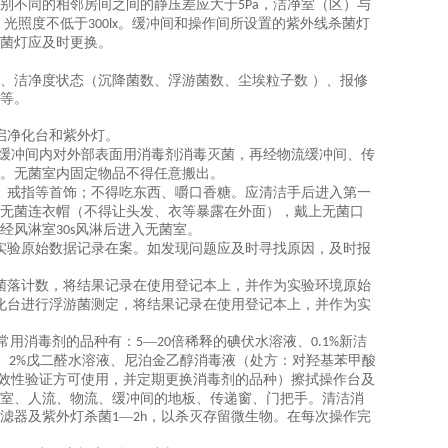
别不同的相邻房间之间的静压差应大于
，洁净室（区）与
5Pa
，光照度不低于
。缓冲间和操作间所设置的紫外线杀菌灯
300lx
菌灯应及时更换。
、洁净度状态（沉降菌数、浮游菌数、尘埃粒子数
）、报修
等。
启净化台和紫外灯。
一缓冲间内对外部表面用消毒剂消毒灭菌，再经物流缓冲间、传
。无菌室内固定物品不得任意搬出。
、戒指等首饰；不得吃东西、嚼口香糖。应清洁手后进入第一
无菌连衣帽（不得让头发、衣等暴露在外面），戴上无菌口
经风淋室
风淋后进入无菌室。
30s
实验原始数据记录在案。如发现问题应及时寻找原因，及时报
菌落计数，将结果记录在使用登记本上，并作为实验环境原始
化台进行浮游菌测定，将结果记录在使用登记本上，并作为实
常用消毒剂的品种有：
—
倍稀释的碘伏水溶液、
新洁
5
20
0.1%
、
戊二醛水溶液、尼泊金乙醇消毒液（处方：对羟基苯甲酸
2%
效性验证方可使用，并定期更换消毒剂的品种）擦拭操作台及
室、人流、物流、缓冲间的地板、传递窗、门把手。清洁消
滤器及紫外灯杀菌
—
，以杀灭存留微生物。在每次操作完
1
2h