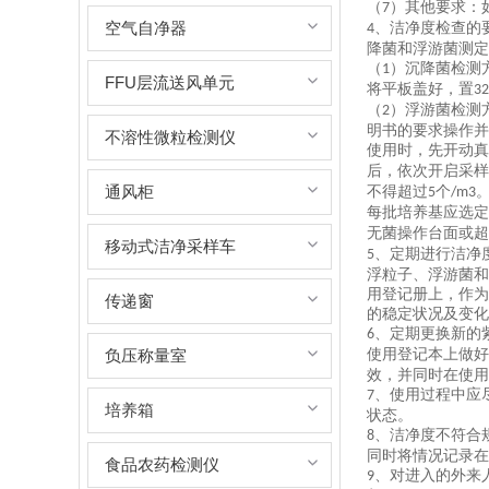
（
）其他要求：
7
空气自净器
、洁净度检查的
4
降菌和浮游菌测定
（
）沉降菌检测
1
FFU层流送风单元
将平板盖好，置
32
（
）浮游菌检测
2
明书的要求操作并
不溶性微粒检测仪
使用时，先开动真
后，依次开启采样
通风柜
不得超过
个
5
/m3
每批培养基应选定
无菌操作台面或超
移动式洁净采样车
、定期进行洁净
5
浮粒子、浮游菌和
用登记册上，作为
传递窗
的稳定状况及变化
、定期更换新的
6
负压称量室
使用登记本上做好
效，并同时在使用
、使用过程中应
7
培养箱
状态。
、洁净度不符合
8
同时将情况记录在
食品农药检测仪
、对进入的外来
9