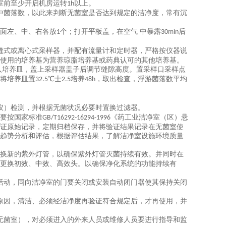
室前至少开启机房运转
以上。
1h
中菌落数，以此来判断无菌室是否达到规定的洁净度，常有沉
面左、中、右各放
个；打开平板盖，在空气 中暴露
后
1
30min
缝式或离心式采样器，并配有流量计和定时器，严格按仪器说
使用的培养基为营养琼脂培养基或药典认可的其他培养基。
入培养皿，盖上采样器盖子后调节缝隙高度。置采样口采样点
将培养皿置
℃士
培养
，取出检查，浮游菌落数平均
32.5
2.5
48h
仪）检测，并根据无菌状况必要时置换过滤器。
要按国家标准
《药工业洁净室（区）悬
GB/T16292-16294-1996
证原始记录，定期归档保存，并将验证结果记录在无菌室使
趋势分析和评估，根据评估结果，了解洁净室设施环境质量
换新的紫外灯管，以确保紫外灯管灭菌持续有效。并同时在
更换初效、中效、高效头。以确保净化系统的功能持续有
活动，同向洁净室的门要关闭或安装自动闭门器使其保持关闭
原因，清洁、必须经洁净度再验证符合规定后，才再使用，并
无菌室），对必须进入的外来人员或维修人员要进行指导和监