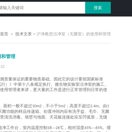
首页
>
技术文章
>
沪净教您洁净室（无菌室）的使用和管理
用和管理
22
测质量保证的重要物质基础。因此它的设计要按国家标准
试行）》中第十八条规定执行。微生物实验室洁净室的施工、
使用管理者来讲，更大量的工作是进行正常管理到日常的使
。面积一般不超过
，不小于
；高度不超过
。由
10m2
5m2
2.4m
1
灭菌功能的样品传递箱。在缓冲间内应有洗手盆、毛巾、无菌
受清洗消毒。墙壁与地面、天花板连接处应呈凹弧形，无缝
超净工作台，室内温度控制
—
℃，相对湿度
—
。缓
18
26
45%
65%