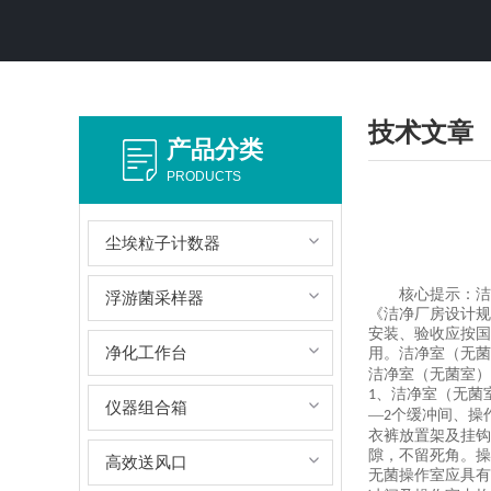
技术文章
产品分类
PRODUCTS
尘埃粒子计数器
核心提示：洁
浮游菌采样器
《洁净厂房设计规
安装、验收应按国
净化工作台
用。洁净室（无菌
洁净室（无菌室）
、洁净室（无菌
1
仪器组合箱
—
个缓冲间、操
2
衣裤放置架及挂钩
隙，不留死角。操
高效送风口
无菌操作室应具有