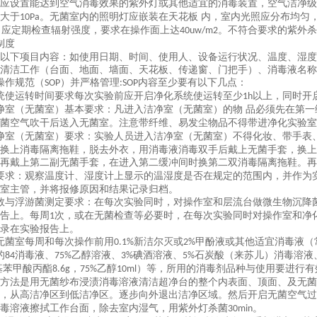
应设置能达到空气消毒效果的紫外灯或其他适宜的消毒装置，空气洁净级
大于
。无菌室内的照明灯应嵌装在天花板 内，室内光照应分布均匀
10Pa
，应定期检查辐射强度，要求在操作面上达
。不符合要求的紫外杀
40uw/m2
制度
以下项目内容：如使用日期、时间、使用人、设备运行状况、温度、湿度
清洁工作（台面、地面、墙面、天花板、传递窗、门把手）、消毒液名称
操作规范（
）并严格管理
内容至少要有以下几点：
SOP
:SOP
统使运转时间要求每次实验前应开启净化系统使运转至少
以上，同时开
1h
净室（无菌室）基本要求：凡进入洁净室（无菌室）的物 品必须先在第
菌空气吹干后送入无菌室。注意带纤维、易发尘物品不得带进净化实验室
净室（无菌室）要求：实验人员进入洁净室（无菌室）不得化妆、带手表
换上消毒隔离拖鞋，脱去外衣，用消毒液消毒双手后戴上无菌手套，换上
再戴上第二副无菌手套，在进入第二缓冲间时换第二双消毒隔离拖鞋。再
要求：观察温度计、湿度计上显示的温湿度是否在规定的范围内，并作为
室主管，并将报修原因和结果记录归档。
数与浮游菌测定要求：在每次实验同时，对操作室和层流台做微生物沉降
告上。每周
次，或在无菌检查等必要时，在每次实验同时对操作室和净
1
录在实验报告上。
无菌室每周和每次操作前用
新洁尔灭或
甲酚液或其他适宜消毒液（
0.1%
2%
的
消毒液、
乙醇溶液、
碘酒溶液、
石炭酸（来苏儿）消毒溶液
84
75%
3%
5%
基苯甲酸丙酯
，
乙醇
）等，所用的消毒剂品种与使用要进行有
8.6g
75%
10ml
方法是用无菌纱布浸渍消毒溶液清洁超净台的整个内表面、顶面、及无菌
，从高洁净区到低洁净区。逐步向外退出洁净区域。然后开启无菌空气过
毒溶液擦拭工作台面，除去室内湿气，用紫外灯杀菌
。
30min