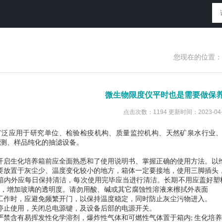
您现在的位置：
微生物限度仪平时也是需要做保
点击次数：1194 更新时间：2023-04-
广泛应用于研究单位、检验检疫机构、质量监控机构、天然矿泉水行业
测、样品纯化的抽滤设备。
开启生化培养箱前应全面熟悉和了使用说明书、掌握正确的使用方法。以
要放置于灰尘少、温度变化较小的地方，箱体一定要接地，使用三脚插头
箱内外应每日保持清洁，每次使用完毕应当进行清洁。长期不用应盖好塑
，增加玻璃的透明度。请勿用酸、碱或其它腐蚀性溶液来檫拭外表面
工作时，应避免频繁开门，以保持温度稳定，同时防止灰尘污物进入。
停止使用，关闭总电源键，及设备后部的电源开关。
严禁含有易挥发性化学溶剂，爆炸性气体和可燃性气体置于箱内
生化培养
;