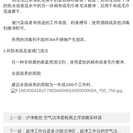
用浸泡过浓缩肥皂液中的柔软棉布擦整个表面，后用浸泡在干净
的热水或者温水中的另一块棉布或毛巾将皂沫擦净，后用干布或毛巾
迅速擦干。
被污染或者有痕迹的工作表面、积液槽等，使用酒精或其他消毒
剂擦净即可。
所用的消毒剂不能对
不锈钢产生损坏。
304
外部表面及玻璃门清洁
2.
任一种非研磨的家庭用清洁剂，使用柔软的棉布或者毛巾擦净。
全面保养的周期
建议全面保养的周期为一年或
个工作时。
1000
上一篇：
沪净教您 空气洁净度检测之浮游菌采样器
下一篇：
超净工作台是多少级洁净区，超净工作台的空气洁净度是多少?