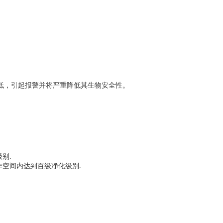
低，引起报警并将严重降低其生物安全性。
级别
.
作空间内达到百级净化级别
.