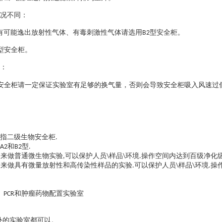
况不同：
有可能逸出放射性气体、有毒刺激性气体请选用
型安全柜。
B2
型安全柜。
：
安全柜请一定保证实验室有足够的换气量，否则会导致安全柜吸入风速过
指二级生物安全柜
.
和
型
A2
B2
.
用来做普通微生物实验
可以保护人员
样品
环境
操作空间内达到百级净化
,
\
\
.
用来做具有微量放射性和高传染性样品的实验
可以保护人员
样品
环境
操
.
\
\
.
、
和肿瘤药物配置实验室
PCR
外的实验室都可以。