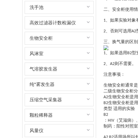
洗手池
二、安全柜使用情
、如果实验对象
1
高效过滤器计数检漏仪
、否则可选用
2
A2
生物安全柜
三、换气量的区别
、如果选用
型
风淋室
1
B2
、
则不需要。
2
A2
气溶胶发生器
注意事项：
纯*雾发生器
生物安全柜通常是
二级生物安全柜分
生物安全柜是
A2
压缩空气采集器
生物安全柜是
B2
类型
适用的实验
颗粒稀释器
B2
：
（艾滋病）
HIV
制药：阳性对照室
风量仪
适用场所以
A2 B2