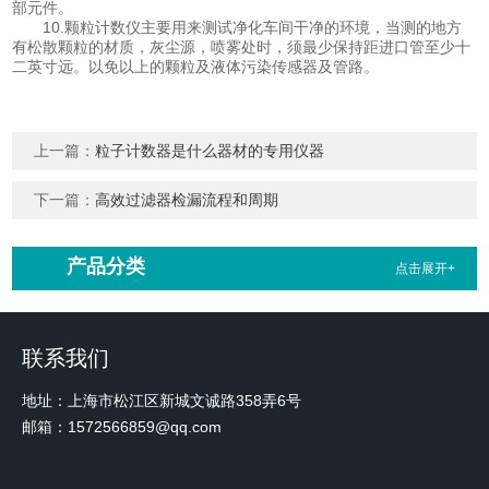
部元件。
10.颗粒计数仪主要用来测试净化车间干净的环境，当测的地方
有松散颗粒的材质，灰尘源，喷雾处时，须最少保持距进口管至少十
二英寸远。以免以上的颗粒及液体污染传感器及管路。
上一篇：
粒子计数器是什么器材的专用仪器
下一篇：
高效过滤器检漏流程和周期
产品分类
点击展开+
联系我们
地址：上海市松江区新城文诚路358弄6号
邮箱：1572566859@qq.com