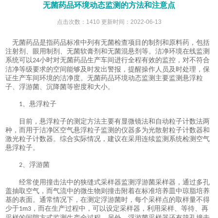
无菌药品环境动态监测的方法和注意点
点击次数：1410 更新时间：2022-06-13
无菌药品是指药品标准中列有无菌检查项目的制剂和原料药，包括
注射剂、眼用制剂、无菌软膏剂和无菌混悬剂等。洁净环境在线监测
系统可以
小时对无菌药品生产车间进行全程有效的监控，对不符合
24
洁净等级要求的空间能够及时发出警报，提醒操作人员及时处理，保
证生产车间环境的洁净度。无菌药品环境动态监测主要监测悬浮粒
子、浮游菌、沉降菌等密度和大小。
、悬浮粒子
1
目前，悬浮粒子的测定方法主要有显微镜法和自动粒子计数法两
种，而用于洁净区空气悬浮粒子监测的仪器多为光散射粒子计数器和
激光粒子计数器。综合实际情况，建议在采用连续监测系统检测空气
悬浮粒子。
、浮游菌
2
经常使用撞击法中的狭缝式采样器监测浮游菌采样器，通过多孔
盖抽取空气，而气流中的微生物则撞击附着在标准培养皿中琼脂培养
基的表面。通常情况下，在测定浮游菌时，每个采样点的取样量不得
少于
，而在生产过程中，可以设定采样器，利用采样、等待、再
1m3
采样的间隙方式监测生产全过程。另外，浮游菌采样器还有筛孔撞击