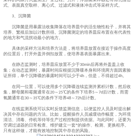
式、表面真空取样、离心式、过滤式和液体冲击式等采样方式。
、沉降菌
3
沉降菌是用暴露法收集降落在培养皿中的活生物性粒子，并将其
培养、繁殖后加以计数所得。沉降菌测定的培养皿应布置在有代表性
的地方和气流扰动最小的地方。
具体的采样方法和培养方法是，将培养皿放置在接近于操作高度
的位置后，打开外盖并倒扣放置，使培养基表面暴露出来。
在静态监测时，培养皿应放置不少于
后再将外盖盖上收
30min
集；在动态监测时，暴露时间应根据沉降碟本身和环境两方面因素验
证所得，单个沉降碟的暴露时间可以少于
，但是，不得超过
。
4h
4h
在同一位置，可以使用多个沉降碟连续监测并累积计数，然后收
集，酵母菌和霉菌通常在
～
℃的条件下培养
～
后计数，而需
20
25
5
7d
氧菌通常在
～
℃的条件下培养
～
后计数。
30
35
48
72h
在线监测系统可以实时反馈监测信息，以便监控人员及时提出解
决其中存在问题的方法。比如，提醒操作人员减缓动作幅度，为环境
清洁、消毒、停机等待等生产过程控制提供依据。与此同时，还要为
空调过滤器的日常检查、维护建立一套*的操作、检测、更换程序。
只有这样做，才能有效地控制其中存在的风险。