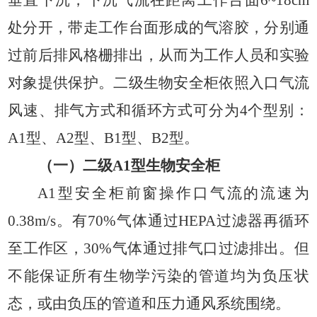
处分开，带走工作台面形成的气溶胶，分别通
过前后排风格栅排出，从而为工作人员和实验
对象提供保护。二级生物安全柜依照入口气流
风速、排气方式和循环方式可分为
4
个型别：
A1
型、
A2
型、
B1
型、
B2
型。
（一）二级
A1
型生物安全柜
A1
型安全柜前窗操作口气流的流速为
0.38m/s
。有
70%
气体通过
HEPA
过滤器再循环
至工作区，
30%
气体通过排气口过滤排出。但
不能保证所有生物学污染的管道均为负压状
态，或由负压的管道和压力通风系统围绕。