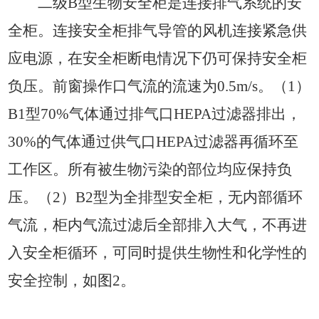
二级
B
型生物安全柜是连接排气系统的安
全柜。连接安全柜排气导管的风机连接紧急供
应电源，在安全柜断电情况下仍可保持安全柜
负压。前窗操作口气流的流速为
0.5m/s
。
（
1
）
B1
型
70%
气体通过排气口
HEPA
过滤器排出，
30%
的气体通过供气口
HEPA
过滤器再循环至
工作区。所有被生物污染的部位均应保持负
压。
（
2
）
B2
型为
全排型安全柜，无内部循环
气流，柜内气流过滤后全部排入大气，不再进
入安全柜循环，可同时提供生物性和化学性的
安全控制，如图
2
。