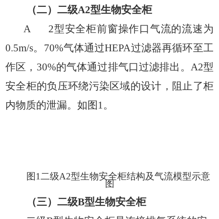
（二）二级
A2
型生物安全柜
A
2
型安全柜前窗操作口气流的流速为
0.5m/s
。
70%
气体通过
HEPA
过滤器再循环至工
作区，
30%
的气体通过排气口过滤排出。
A2
型
安全柜的负压环绕污染区域的设计，阻止了柜
内物质的泄漏。如图
1
。
图
1
二级
A2
型生物安全柜
结构及气流模型示意
图
（三）二级
B
型生物安全柜