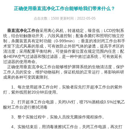
正确使用垂直流净化工作台能够给我们带来什么？
点击次数：1500 更新时间：2022-05-05
垂直流净化工作台
采用离心风机，转速稳定，噪音低；LCD控制系
统，结合轻触微动开关，六段风速控制；配备杀菌灯和照明灯独立控
制，杀菌装置具有定时功能（0-999min）；垂直的准封闭工作台和手
术室下流式风幕的形成，可有效防止外部气体的渗透，提高手术区的
清洁度；采用配重平衡结构，可使操作窗位置在规定范围内任意；配
备HEPA空气过滤器和预过滤器，是一种中效过滤系统，可有效延长
过滤器的使用寿命。
正确使用垂直流净化工作台能够维护屏障系统的生物清洁度，保护
工作人员的安全，维护动物福利，保证机组的正常运行，将影响科研
成果的各种可变因素降到
。
1、每次使用超净工作台时，实验者应先打开超净工作台的紫外
灯，紫外线照射20分钟后使用。
2、打开超净工作台电源，关闭UV灯，喷75%酒精或0.5%过氧乙
酸对工作台进行擦拭消毒
3、整个实验过程中，实验人员按无菌操作规程操作。
4、实验结束后，用消毒液擦拭工作台，关闭工作电源，再次打