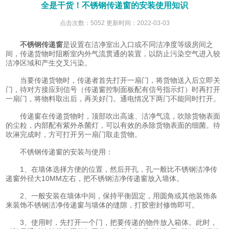
全是干货！不锈钢传递窗的安装使用知识
点击次数：5052 更新时间：2022-03-03
不锈钢传递窗
是设置在洁净室出入口或不同洁净度等级房间之
间，传递货物时阻断室内外气流贯通的装置，以防止污染空气进入较
洁净区域和产生交叉污染。
当要传递货物时，传递者首先打开一扇门，将货物送入后立即关
门，待对方接应到信号（传递窗控制面板配有信号指示灯）时再打开
一扇门，将物料取出后，再关好门。通电情况下两门不能同时打开。
传递窗在传递货物时，顶部吹出高速、洁净气流，吹除货物表面
的尘粒，内部配有紫外杀菌灯，可以有效的杀除货物表面的细菌。待
吹淋完成时，方可打开另一扇门取走货物。
不锈钢传递窗的安装与使用：
1、在墙体选择方便的位置，然后开孔，孔一般比不锈钢洁净传
递窗外径大10MM左右，把不锈钢洁净传递窗放入墙体。
2、一般安装在墙体中间，保持平衡固定，用圆角或其他装饰条
来装饰不锈钢洁净传递窗与墙体的缝隙，打胶密封修饰即可。
3、使用时，先打开一个门，把要传递的物件放入箱体。此时，