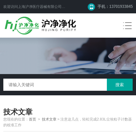
手机：13701933845
欢迎访问上海沪净医疗器械有限公司网站！
技术文章
您现在的位置：
首页
>
技术文章
>
注意这几点，轻松完成2.83L尘埃粒子计数器
的校准工作