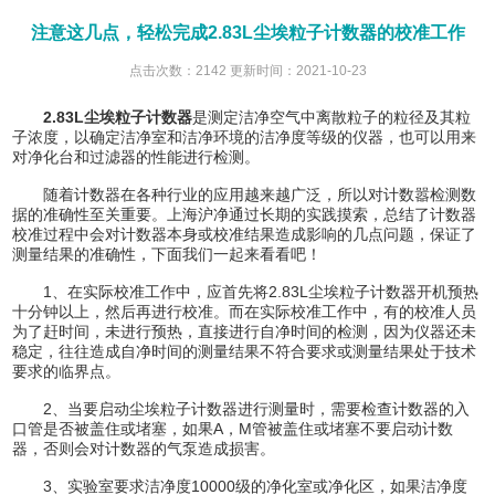
注意这几点，轻松完成2.83L尘埃粒子计数器的校准工作
点击次数：2142 更新时间：2021-10-23
2.83L尘埃粒子计数器
是测定洁净空气中离散粒子的粒径及其粒
子浓度，以确定洁净室和洁净环境的洁净度等级的仪器，也可以用来
对净化台和过滤器的性能进行检测。
随着计数器在各种行业的应用越来越广泛，所以对计数嚣检测数
据的准确性至关重要。上海沪净通过长期的实践摸索，总结了计数器
校准过程中会对计数器本身或校准结果造成影响的几点问题，保证了
测量结果的准确性，下面我们一起来看看吧！
1、在实际校准工作中，应首先将2.83L尘埃粒子计数器开机预热
十分钟以上，然后再进行校准。而在实际校准工作中，有的校准人员
为了赶时间，未进行预热，直接进行自净时间的检测，因为仪器还未
稳定，往往造成自净时间的测量结果不符合要求或测量结果处于技术
要求的临界点。
2、当要启动尘埃粒子计数器进行测量时，需要检查计数器的入
口管是否被盖住或堵塞，如果A，M管被盖住或堵塞不要启动计数
器，否则会对计数器的气泵造成损害。
3、实验室要求洁净度10000级的净化室或净化区，如果洁净度